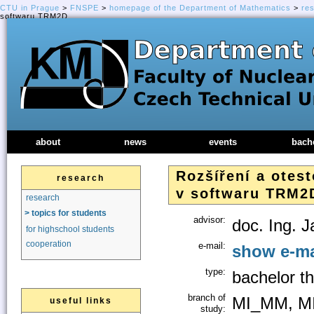
CTU in Prague
>
FNSPE
>
homepage of the Department of Mathematics
>
re
softwaru TRM2D
about
news
events
bach
Rozšíření a otes
research
v softwaru TRM2
research
> topics for students
advisor:
doc. Ing. 
for highschool students
cooperation
e-mail:
show e-ma
type:
bachelor th
branch of
MI_MM, M
useful links
study: