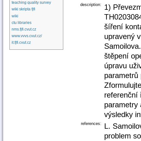
teaching quality survey
description:
1) Převezm
wiki skripta fjfi
TH02030840
wiki
ctu libraries
šíření kon
nms.fjfi.cvut.cz
upravený v
www.vvvs.cvut.cz/
it.fjfi.cvut.cz
Samoilova.
štěpení op
úpravu uži
parametrů 
Zformulujte
referenční
parametry 
výsledky in
references:
L. Samoilov
problem so