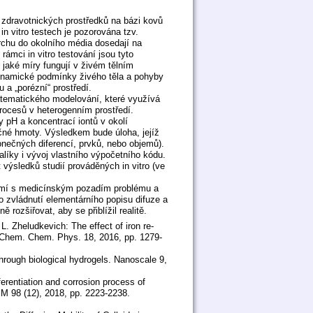
h zdravotnických prostředků na bázi kovů
 in vitro testech je pozorována tzv.
rchu do okolního média dosedají na
ámci in vitro testování jsou tyto
aké míry fungují v živém tělním
dynamické podmínky živého těla a pohyby
 a „porézní“ prostředí.
tematického modelování, které využívá
 procesů v heterogenním prostředí.
 pH a koncentrací iontů v okolí
ěčné hmoty. Výsledkem bude úloha, jejíž
nečných diferencí, prvků, nebo objemů).
alíky i vývoj vlastního výpočetního kódu.
výsledků studií prováděných in vitro (ve
námí s medicínským pozadím problému a
 zvládnutí elementárního popisu difuze a
ozšiřovat, aby se přiblížil realitě.
. Zheludkevich: The effect of iron re-
. Chem. Chem. Phys. 18, 2016, pp. 1279-
 through biological hydrogels. Nanoscale 9,
ferentiation and corrosion process of
M 98 (12), 2018, pp. 2223-2238.