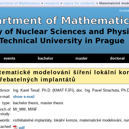
partment of Mathematics
>
research
>
topics for students
> Matematické model
hom
events
bachelor
master
doctoral
tematické modelování šíření lokální ko
třebatelných implantátů
dvisor:
Ing. Karel Tesař, Ph.D. (KMAT FJFI), doc. Ing. Pavel Strachota, Ph.
e-mail:
show e-mail
type:
bachelor thesis, master thesis
anch of
MI_MM, MINF
study:
words:
vstřebatelné implantáty, lokální koroze, matematické modelování, nu
tached
pdf