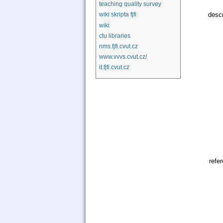
teaching quality survey
descr
wiki skripta fjfi
wiki
ctu libraries
nms.fjfi.cvut.cz
www.vvvs.cvut.cz/
it.fjfi.cvut.cz
refe