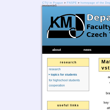
CTU in Prague
>
FNSPE
>
homepage of the De
implantátů
about
news
Ma
research
vs
research
> topics for students
a
for highschool students
cooperation
br
key 
useful links
at