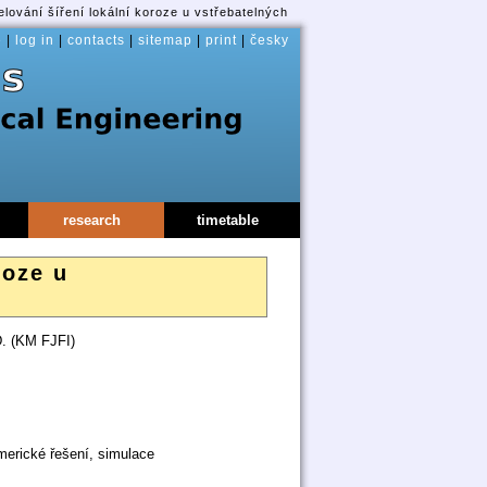
ování šíření lokální koroze u vstřebatelných
e
|
log in
|
contacts
|
sitemap
|
print
|
česky
research
timetable
roze u
D. (KM FJFI)
merické řešení, simulace