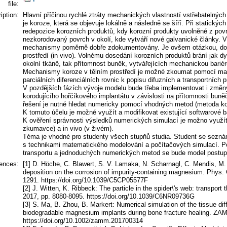
file:
iption:
Hlavní příčinou rychlé ztráty mechanických vlastností vstřebatelnýc
je koroze, která se objevuje lokálně a následně se šíří. Při statických
redepozice korozních produktů, kdy korozní produkty uvolněné z pov
nezkorodovaný povrch v okolí, kde vytváří nové galvanické články. V r
mechanismy poměrně dobře zdokumentovány. Je ovšem otázkou, do j
prostředí (in vivo). Volnému dosedání korozních produktů brání jak 
okolní tkáně, tak přítomnost buněk, vytvářejících mechanickou bariéru
Mechanismy koroze v tělním prostředí je možné zkoumat pomocí ma
parciálních diferenciálních rovnic k popisu difuzních a transportních
V pozdějších fázích vývoje modelu bude třeba implementovat i změny
korodujícího hořčíkového implantátu v závislosti na přítomnosti bun
řešení je nutné hledat numericky pomocí vhodných metod (metoda ko
K tomuto účelu je možné využít a modifikovat existující softwarové b
K ověření správnosti výsledků numerických simulací je možno využít 
zkumavce) a in vivo (v živém).
Téma je vhodné pro studenty všech stupňů studia. Student se sez
s technikami matematického modelování a počítačových simulací. Po
transportu a jednoduchých numerických metod se bude model postupně r
rences:
[1] D. Höche, C. Blawert, S. V. Lamaka, N. Scharnagl, C. Mendis, M. L
deposition on the corrosion of impurity-containing magnesium. Phys
1291. https://doi.org/10.1039/C5CP05577F
[2] J. Witten, K. Ribbeck: The particle in the spider\'s web: transport
2017, pp. 8080-8095. https://doi.org/10.1039/C6NR09736G
[3] S. Ma, B. Zhou, B. Markert: Numerical simulation of the tissue dif
biodegradable magnesium implants during bone fracture healing. ZAM
https://doi.org/10.1002/zamm.201700314