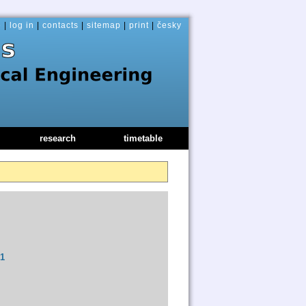
e
|
log in
|
contacts
|
sitemap
|
print
|
česky
research
timetable
p1