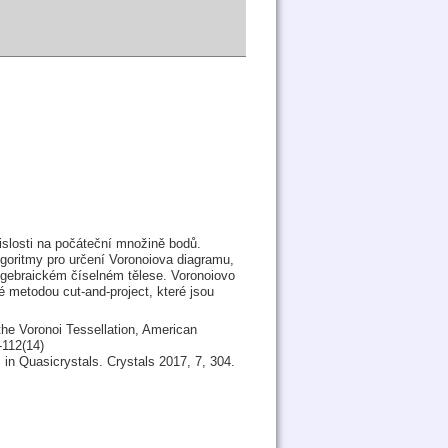
slosti na počáteční množině bodů.
goritmy pro určení Voronoiova diagramu,
lgebraickém číselném tělese. Voronoiovo
 metodou cut-and-project, které jsou
the Voronoi Tessellation, American
-112(14)
 in Quasicrystals. Crystals 2017, 7, 304.