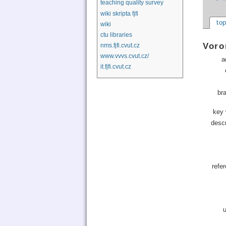
teaching quality survey
wiki skripta fjfi
to
wiki
ctu libraries
Voro
nms.fjfi.cvut.cz
www.vvvs.cvut.cz/
a
it.fjfi.cvut.cz
br
key 
descr
refe
u