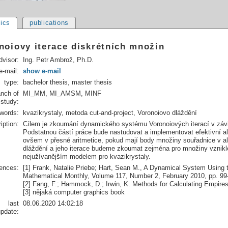
pics
publications
noiovy iterace diskrétních množin
dvisor:
Ing. Petr Ambrož, Ph.D.
e-mail:
show e-mail
type:
bachelor thesis, master thesis
anch of
MI_MM, MI_AMSM, MINF
study:
words:
kvazikrystaly, metoda cut-and-project, Voronoiovo dláždění
iption:
Cílem je zkoumání dynamického systému Voronoiových iterací v závi
Podstatnou částí práce bude nastudovat a implementovat efektivní al
ovšem v přesné aritmetice, pokud mají body množiny souřadnice v a
dláždění a jeho iterace budeme zkoumat zejména pro množiny vzniklé
nejužívanějším modelem pro kvazikrystaly.
rences:
[1] Frank, Natalie Priebe; Hart, Sean M., A Dynamical System Using 
Mathematical Monthly, Volume 117, Number 2, February 2010, pp. 99
[2] Fang, F.; Hammock, D.; Irwin, K. Methods for Calculating Empires
[3] nějaká computer graphics book
last
08.06.2020 14:02:18
pdate: