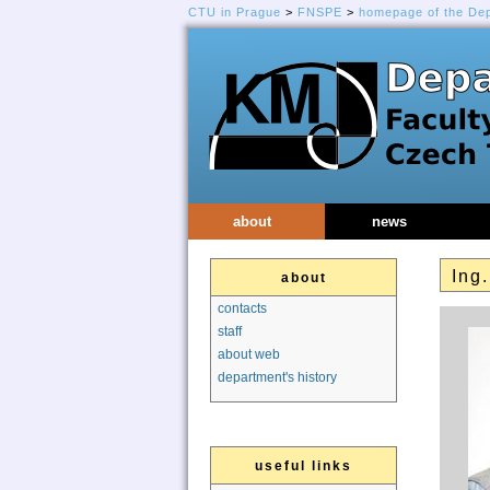
CTU in Prague
>
FNSPE
>
homepage of the De
about
news
Ing.
about
contacts
staff
about web
department's history
useful links