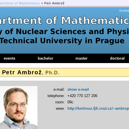
partment of Mathematics
> Petr Ambrož
hom
events
bachelor
master
doctoral
Petr Ambrož
, Ph.D.
e-mail:
show e-mail
telephone:
+420 770 127 206
room:
09c
www:
http://kmlinux.fjfi.cvut.cz/~ambro