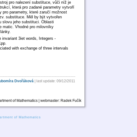
stroj pro nalezení substituce, vůči níž je
rukcí, která pro zadané parametry vytvoří
y pro parametry, které zaručí možnost
zv. substituce. Měl by být vytvořen
slovu jeho substituci. Oblasti
ie matic. Vhodné pro milovníky
lánky.
 invariant 3iet words, Integers -
1pp.
iated with exchange of three intervals
ubomíra Dvořáková
| last update: 09/12/2011
rtment of Mathematics | webmaster:
Radek Fučík
rtment of Mathematics