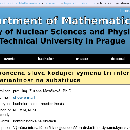
partment of Mathematics
>
research
>
topics for students
> Nekonečná slova kó
hom
events
bachelor
master
doctoral
onečná slova kódující výměnu tří inter
ariantnost na substituce
dvisor:
prof. Ing. Zuzana Masáková, Ph.D.
e-mail:
show e-mail
type:
bachelor thesis, master thesis
anch of
MI_MM, MINF
study:
words:
kombinatorika na slovech
iption:
Výměna intervalů patří k nejjednodušším diskrétním dynamickým sy