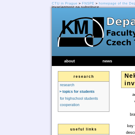
CTU in Prague
>
FNSPE
>
homepage of the De
invariantnost na substituce
about
news
Nek
research
inv
research
> topics for students
a
for highschool students
cooperation
br
key 
useful links
descr