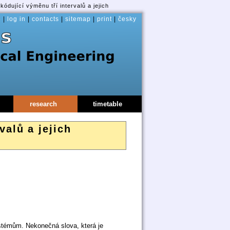
dující výměnu tří intervalů a jejich
e
|
log in
|
contacts
|
sitemap
|
print
|
česky
research
timetable
valů a jejich
stémům. Nekonečná slova, která je