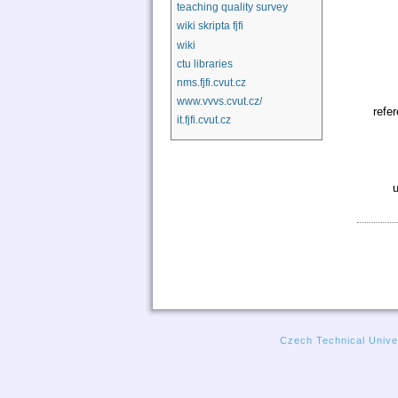
teaching quality survey
wiki skripta fjfi
wiki
ctu libraries
nms.fjfi.cvut.cz
www.vvvs.cvut.cz/
refe
it.fjfi.cvut.cz
u
Czech Technical Univer