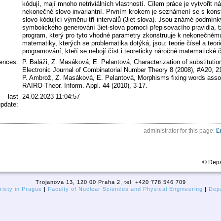
kódují, mají mnoho netriviálních vlastností. Cílem práce je vytvořit ná
nekonečné slovo invariantní. Prvním krokem je seznámení se s konst
slovo kódující výměnu tří intervalů (3iet-slova). Jsou známé podmínk
symbolického generování 3iet-slova pomocí přepisovacího pravidla, t
program, který pro tyto vhodné parametry zkonstruuje k nekonečnému 
matematiky, kterých se problematika dotýká, jsou: teorie čísel a teor
programování, kteří se nebojí číst i teoreticky náročné matematické č
rences:
P. Baláži, Z. Masáková, E. Pelantová, Characterization of substitution
Electronic Journal of Combinatorial Number Theory 8 (2008), #A20, 2
P. Ambrož, Z. Masáková, E. Pelantová, Morphisms fixing words assoc
RAIRO Theor. Inform. Appl. 44 (2010), 3-17.
last
24.02.2023 11:04:57
pdate:
administrator for this page:
Ľ
© Depa
Trojanova 13, 120 00 Praha 2, tel. +420 778 546 709
isty in Prague
|
Faculty of Nuclear Sciences and Physical Engineering
|
Depa