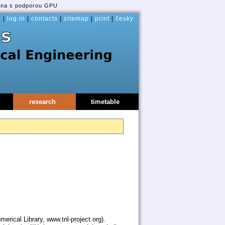
vna s podporou GPU
e
|
log in
|
contacts
|
sitemap
|
print
|
česky
research
timetable
ical Library, www.tnl-project.org).