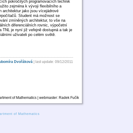
ících pokročilých programovacích technik
ito zejména k vývoji flexibilního a
rchitektur jako jsou vícejádrové
perpočítačů. Student má možnost se
vání zmíněných architektur, to vše na
lních diferenciálních rovnic, výpočetní
 TNL je nyní již veřejně dostupná a tak je
álními uživateli po celém světě.
ubomíra Dvořáková
| last update: 09/12/2011
rtment of Mathematics | webmaster:
Radek Fučík
rtment of Mathematics