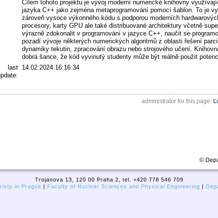
Cílem tohoto projektu je vývoj moderní numerické knihovny využívaj
jazyka C++ jako zejména metaprogramování pomocí šablon. To je využ
zároveň vysoce výkonného kódu s podporou moderních hardwarových a
procesory, karty GPU ale také distribuované architektury včetně su
výrazně zdokonalit v programování v jazyce C++, naučit se programo
pozadí vývoje některých numerických algoritmů z oblasti řešení parciá
dynamiky tekutin, zpracování obrazu nebo strojového učení. Knihovna
dobrá šance, že kód vyvinutý studenty může být reálně použit potenci
last
14.02.2024 16:16:34
pdate:
administrator for this page:
Ľ
© Depa
Trojanova 13, 120 00 Praha 2, tel. +420 778 546 709
isty in Prague
|
Faculty of Nuclear Sciences and Physical Engineering
|
Depa