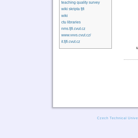
teaching quality survey
wiki skripta fjfi
wiki
ctu libraries
nms.fjfi.cvut.cz
www.vvvs.cvut.cz/
it.fjfi.cvut.cz
u
Czech Technical Univer