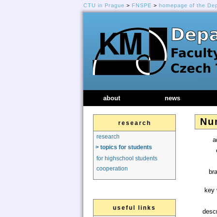
CTU in Prague
>
FNSPE
>
homepage of the De
about
news
Nu
research
research
a
> topics for students
for highschool students
cooperation
br
key 
useful links
descr