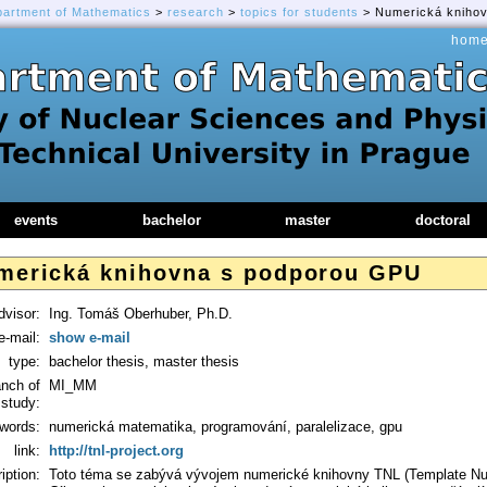
partment of Mathematics
>
research
>
topics for students
> Numerická kniho
hom
events
bachelor
master
doctoral
merická knihovna s podporou GPU
dvisor:
Ing. Tomáš Oberhuber, Ph.D.
e-mail:
show e-mail
type:
bachelor thesis, master thesis
anch of
MI_MM
study:
words:
numerická matematika, programování, paralelizace, gpu
link:
http://tnl-project.org
iption:
Toto téma se zabývá vývojem numerické knihovny TNL (Template Numer