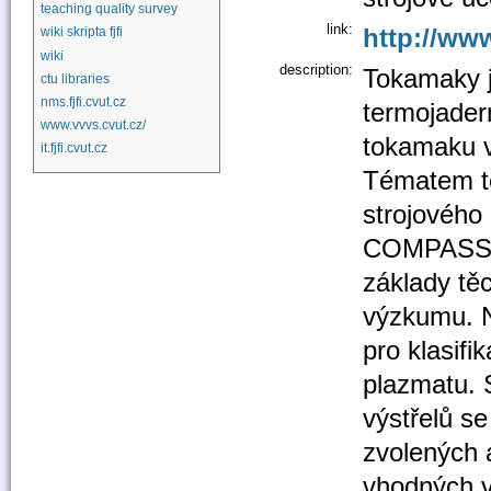
teaching quality survey
link:
http://www
wiki skripta fjfi
wiki
description:
Tokamaky j
ctu libraries
nms.fjfi.cvut.cz
termojader
www.vvvs.cvut.cz/
tokamaku v
it.fjfi.cvut.cz
Tématem té
strojového
COMPASS. 
základy těc
výzkumu. N
pro klasifi
plazmatu. 
výstřelů s
zvolených a
vhodných v