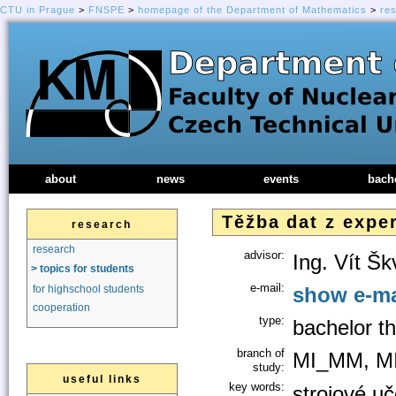
CTU in Prague
>
FNSPE
>
homepage of the Department of Mathematics
>
re
about
news
events
bach
Těžba dat z exp
research
research
advisor:
Ing. Vít Š
> topics for students
e-mail:
show e-ma
for highschool students
cooperation
type:
bachelor th
branch of
MI_MM, 
study:
useful links
key words:
strojové uč