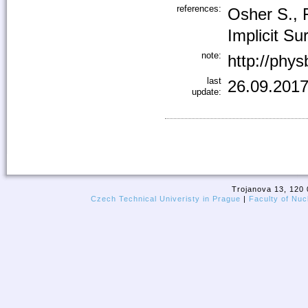
references:
Osher S., 
Implicit Su
note:
http://phy
last
26.09.2017
update:
Trojanova 13, 120 
Czech Technical Univeristy in Prague
|
Faculty of Nuc