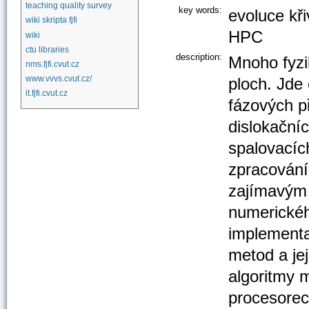
teaching quality survey
key words:
evoluce kř
wiki skripta fjfi
HPC
wiki
ctu libraries
description:
Mnoho fyzi
nms.fjfi.cvut.cz
www.vvvs.cvut.cz/
ploch. Jde 
it.fjfi.cvut.cz
fázových p
dislokačníc
spalovacíc
zpracování
zajímavým 
numerickéh
implementa
metod a jej
algoritmy 
procesorec