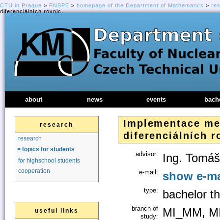
CTU in Prague
>
FNSPE
>
homepage of the Department of Mathematics
>
re
diferenciálních rovnic
about
news
events
bach
Implementace met
research
diferenciálních r
research
> topics for students
advisor:
Ing. Tomáš
for highschool students
cooperation
e-mail:
show e-ma
type:
bachelor th
branch of
MI_MM, MI
useful links
study: