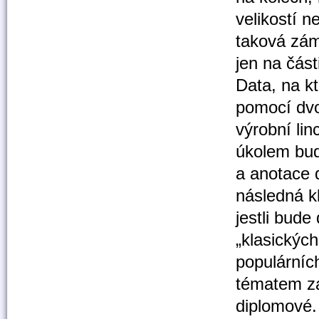
velikostí 
taková zám
jen na část
Data, na k
pomocí dv
výrobní lin
úkolem bud
a anotace d
následná k
jestli bud
„klasickýc
populárníc
tématem za
diplomové.