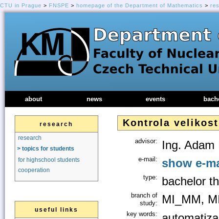
CTU in Prague
>
FNSPE
>
homepage of the Department of Mathematics
>
re
about
news
events
bach
Kontrola velikost
research
research
advisor:
Ing. Adam
> topics for students
e-mail:
show e-ma
for highschool students
cooperation
type:
bachelor th
branch of
MI_MM, M
study:
useful links
key words:
automatizac