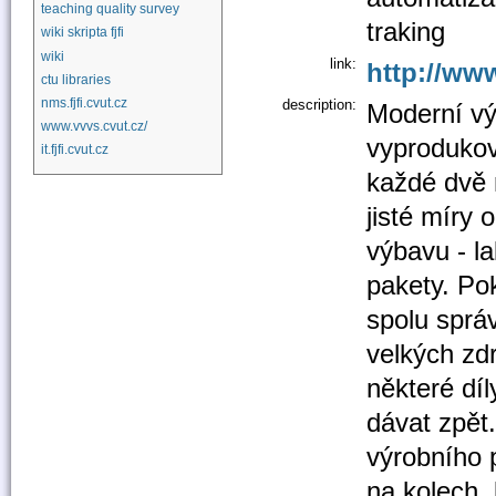
teaching quality survey
traking
wiki skripta fjfi
wiki
link:
http://ww
ctu libraries
nms.fjfi.cvut.cz
description:
Moderní vý
www.vvvs.cvut.cz/
vyprodukov
it.fjfi.cvut.cz
každé dvě 
jisté míry 
výbavu - la
pakety. Pok
spolu sprá
velkých zd
některé dí
dávat zpět.
výrobního p
na kolech,