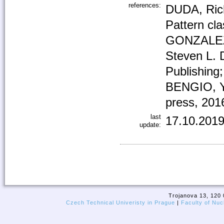
references:
DUDA, Ric
Pattern cla
GONZALEZ,
Steven L. 
Publishing
BENGIO, Y
press, 201
last
17.10.2019
update:
Trojanova 13, 120 
Czech Technical Univeristy in Prague
|
Faculty of Nuc