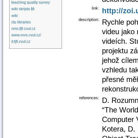
teaching quality survey
link:
http://zoi
wiki skripta fjfi
wiki
description:
Rychle poh
ctu libraries
nms.fjfi.cvut.cz
videu jako
www.vvvs.cvut.cz/
videích. St
it.fjfi.cvut.cz
projektu zá
jehož cíle
vzhledu ta
přesné měře
rekonstrukc
references:
D. Rozumny
“The World
Computer V
Kotera, D.