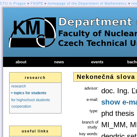
CTU in Prague
>
FNSPE
>
homepage of the Department of Mathematics
>
re
about
news
events
bach
Nekonečná slova 
research
research
advisor:
doc. Ing. 
> topics for students
e-mail:
show e-ma
for highschool students
cooperation
type:
phd thesis
branch of
MI_MM, M
study:
useful links
key words:
dendric set