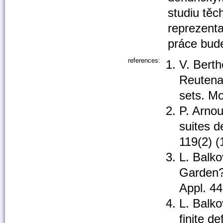
studiu těc
reprezenta
práce bud
references:
V. Berth
Reutenau
sets. M
P. Arno
suites d
119(2) 
L. Balko
Garden?)
Appl. 4
L. Balko
finite d