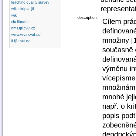
teaching quality survey
representa
wiki skripta fjfi
wiki
description:
Cílem prá
ctu libraries
nms.fjfi.cvut.cz
definované
www.vvvs.cvut.cz/
množiny [1
it.fjfi.cvut.cz
současně 
definovan
výměnu int
vícepísme
množinám 
mnohé jeji
např. o kr
popis podt
zobecněné 
dendrický