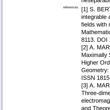
neseparabi
references:
[1] S. BER
integrable
fields with
Mathematic
8113. DOI 
[2] A. MAR
Maximally 
Higher Orde
Geometry: 
ISSN 1815
[3] A. MA
Three-dime
electromagn
and Theore