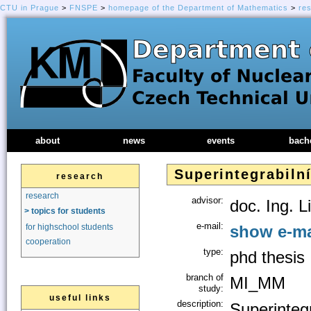
CTU in Prague
>
FNSPE
>
homepage of the Department of Mathematics
>
re
about
news
events
bach
Superintegrabiln
research
research
advisor:
doc. Ing. L
> topics for students
e-mail:
show e-ma
for highschool students
cooperation
type:
phd thesis
branch of
MI_MM
study:
useful links
description:
Superinteg