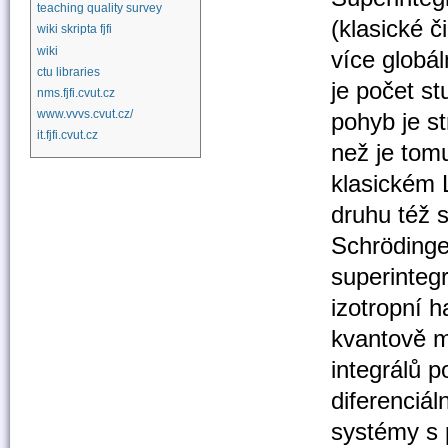
teaching quality survey
(klasické č
wiki skripta fjfi
wiki
více globá
ctu libraries
je počet st
nms.fjfi.cvut.cz
www.vvvs.cvut.cz/
pohyb je s
it.fjfi.cvut.cz
než je tom
klasickém L
druhu též s
Schrödinge
superinteg
izotropní h
kvantově m
integrálů p
diferenciá
systémy s 