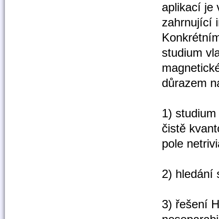
aplikací je
zahrnující
Konkrétním
studium vl
magnetickém
důrazem n
1) studium
čistě kvant
pole netriv
2) hledání
3) řešení 