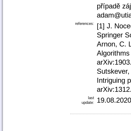
případě zá
adam@utia
references:
[1] J. Noce
Springer S
Arnon, C. 
Algorithms 
arXiv:1903
Sutskever,
Intriguing 
arXiv:1312
last
19.08.2020
update: