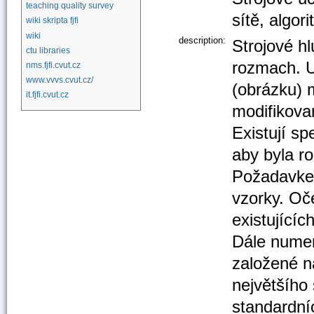
teaching quality survey
sítě, algori
wiki skripta fjfi
wiki
description:
Strojové hl
ctu libraries
rozmach. U
nms.fjfi.cvut.cz
www.vvvs.cvut.cz/
(obrázku) 
it.fjfi.cvut.cz
modifikova
Existují sp
aby byla r
Požadavkem
vzorky. Oč
existujícíc
Dále numer
založené n
největšího
standardní