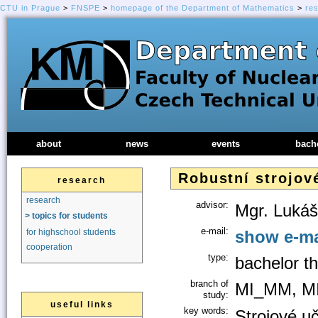
CTU in Prague
>
FNSPE
>
homepage of the Department of Mathematics
>
re
about
news
events
bach
Robustní strojové
research
research
advisor:
Mgr. Luká
> topics for students
e-mail:
show e-ma
for highschool students
cooperation
type:
bachelor th
branch of
MI_MM, M
study:
useful links
key words:
Strojové uč