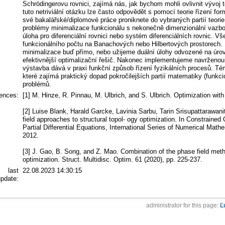
Schrödingerovu rovnici, zajímá nás, jak bychom mohli ovlivnit vývoj 
tuto netriviální otázku lze často odpovědět s pomocí teorie řízení f
své bakalářské/diplomové práce proniknete do vybraných partií teorie 
problémy minimalizace funkcionálu s nekonečně dimenzionální vazbo
úloha pro diferenciální rovnici nebo systém diferenciálních rovnic. 
funkcionálního počtu na Banachových nebo Hilbertových prostorech. 
minimalizace buď přímo, nebo užijeme duální úlohy odvozené na úrov
efektivnější optimalizační řešič. Nakonec implementujeme navrženo
výstavba dává v praxi funkční způsob řízení fyzikálních procesů. T
které zajímá praktický dopad pokročilejších partií matematiky (funkci
problémů.
rences:
[1] M. Hinze, R. Pinnau, M. Ulbrich, and S. Ulbrich. Optimization wit
[2] Luise Blank, Harald Garcke, Lavinia Sarbu, Tarin Srisupattarawan
field approaches to structural topol- ogy optimization. In Constrained
Partial Differential Equations, International Series of Numerical Mathe
2012.
[3] J. Gao, B. Song, and Z. Mao. Combination of the phase field met
optimization. Struct. Multidisc. Optim. 61 (2020), pp. 225-237.
last
22.08.2023 14:30:15
pdate:
administrator for this page:
Ľ