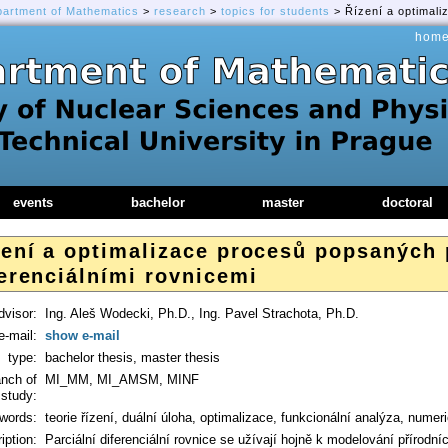
partment of Mathematics
>
research
>
topics for students
> Řízení a optimali
hom
events
bachelor
master
doctoral
zení a optimalizace procesů popsaných 
erenciálními rovnicemi
dvisor:
Ing. Aleš Wodecki, Ph.D., Ing. Pavel Strachota, Ph.D.
e-mail:
show e-mail
type:
bachelor thesis, master thesis
anch of
MI_MM, MI_AMSM, MINF
study:
words:
teorie řízení, duální úloha, optimalizace, funkcionální analýza, nume
iption:
Parciální diferenciální rovnice se užívají hojně k modelování přírodníc