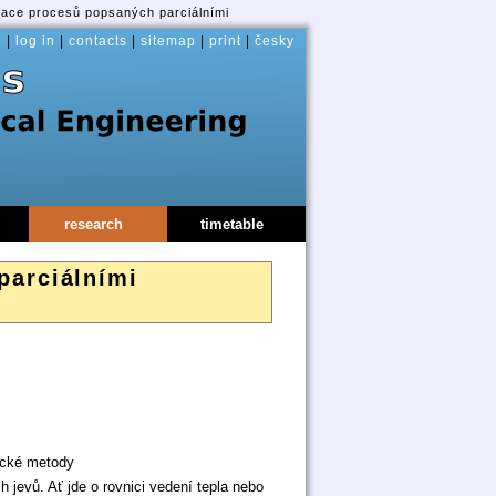
zace procesů popsaných parciálními
e
|
log in
|
contacts
|
sitemap
|
print
|
česky
research
timetable
parciálními
rické metody
h jevů. Ať jde o rovnici vedení tepla nebo