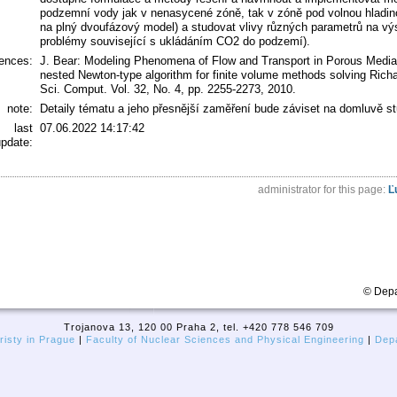
podzemní vody jak v nenasycené zóně, tak v zóně pod volnou hladino
na plný dvoufázový model) a studovat vlivy různých parametrů na vý
problémy související s ukládáním CO2 do podzemí).
rences:
J. Bear: Modeling Phenomena of Flow and Transport in Porous Media, S
nested Newton-type algorithm for finite volume methods solving Richa
Sci. Comput. Vol. 32, No. 4, pp. 2255-2273, 2010.
note:
Detaily tématu a jeho přesnější zaměření bude záviset na domluvě st
last
07.06.2022 14:17:42
pdate:
administrator for this page:
Ľ
© Depa
Trojanova 13, 120 00 Praha 2, tel. +420 778 546 709
isty in Prague
|
Faculty of Nuclear Sciences and Physical Engineering
|
Depa