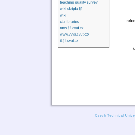
teaching quality survey
wiki skripta fjfi
wiki
refe
ctu libraries
nms.fjfi.cvut.cz
www.vvvs.cvut.cz/
it.fjfi.cvut.cz
u
Czech Technical Univer