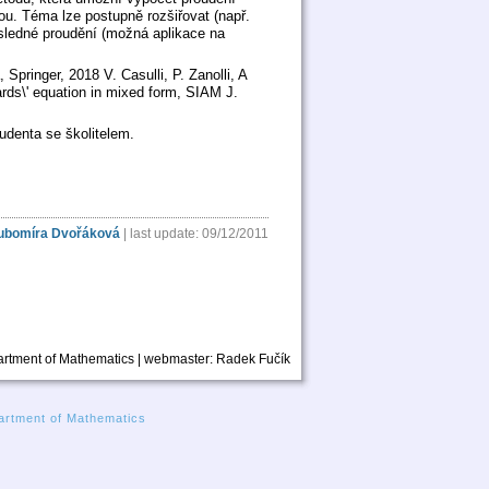
u. Téma lze postupně rozšiřovat (např.
sledné proudění (možná aplikace na
pringer, 2018 V. Casulli, P. Zanolli, A
rds\' equation in mixed form, SIAM J.
udenta se školitelem.
ubomíra Dvořáková
| last update: 09/12/2011
rtment of Mathematics | webmaster:
Radek Fučík
rtment of Mathematics