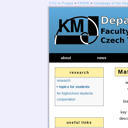
CTU in Prague
>
FNSPE
>
homepage of the De
about
news
Ma
research
research
a
> topics for students
for highschool students
cooperation
br
key 
descr
useful links