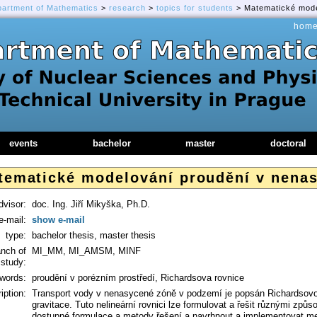
partment of Mathematics
>
research
>
topics for students
> Matematické mode
hom
events
bachelor
master
doctoral
tematické modelování proudění v nena
dvisor:
doc. Ing. Jiří Mikyška, Ph.D.
e-mail:
show e-mail
type:
bachelor thesis, master thesis
anch of
MI_MM, MI_AMSM, MINF
study:
words:
proudění v porézním prostředí, Richardsova rovnice
iption:
Transport vody v nenasycené zóně v podzemí je popsán Richardsovou r
gravitace. Tuto nelineární rovnici lze formulovat a řešit různými způ
dostupné formulace a metody řešení a navrhnout a implementovat me