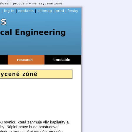
lování proudění v nenasycené zóně
e
|
log in
|
contacts
|
sitemap
|
print
|
česky
research
timetable
sycené zóně
ovnicí, která zahrnuje vliv kapilarity a
soby. Náplní práce bude prostudovat
todu, která umožní výpočet proudění