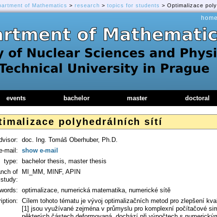
partment of Mathematics
>
research
>
topics for students
> Optimalizace poly
hom
events
bachelor
master
doctoral
imalizace polyhedrálních sítí
dvisor:
doc. Ing. Tomáš Oberhuber, Ph.D.
e-mail:
show e-mail
type:
bachelor thesis, master thesis
anch of
MI_MM, MINF, APIN
study:
words:
optimalizace, numerická matematika, numerické sítě
iption:
Cílem tohoto tématu je vývoj optimalizačních metod pro zlepšení kvali
[1] jsou využívané zejména v průmyslu pro komplexní počítačové sim
některých částech deformovaná, dochází při výpočtech s numerický