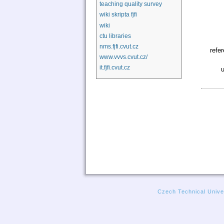
teaching quality survey
wiki skripta fjfi
wiki
ctu libraries
nms.fjfi.cvut.cz
refe
www.vvvs.cvut.cz/
it.fjfi.cvut.cz
u
Czech Technical Univer