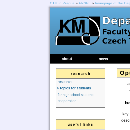
CTU in Prague
>
FNSPE
>
homepage of the De
about
news
Opt
research
research
a
> topics for students
for highschool students
cooperation
br
key 
descr
useful links