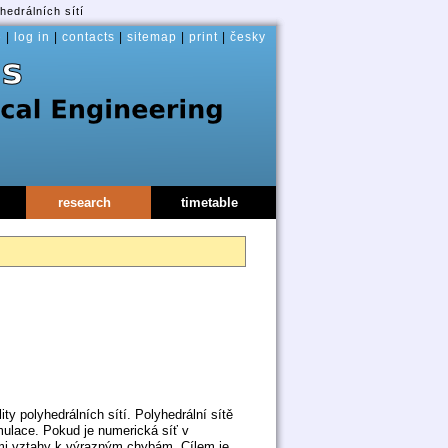
hedrálních sítí
e
|
log in
|
contacts
|
sitemap
|
print
|
česky
research
timetable
ty polyhedrálních sítí. Polyhedrální sítě
ulace. Pokud je numerická síť v
mi vztahy k výrazným chybám. Cílem je