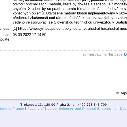
odvodit optimalizační metodu, která by dokázala zadanou síť modifik
chybám. Student by se prací na tomto tématu seznámil především s
konečných objemů. Odvozené metody budou implementovány v jazy
předchozí zkušenosti nad rámec přednášek absolvovaných v prvních 
vedeno ve spolupráci se Slovenskou technickou univerzitou v Bratisl
rences:
[1] https://www.symscape.com/polyhedral-tetrahedral-hexahedral-me
last
05.09.2022 17:14:50
pdate:
administrator for this page:
Ľ
© Depa
Trojanova 13, 120 00 Praha 2, tel. +420 778 546 709
isty in Prague
|
Faculty of Nuclear Sciences and Physical Engineering
|
Depa