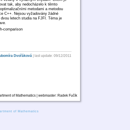
ovat tak, aby nedocházelo k těmto
 optimalizačními metodami a metodou
ce C++. Nejsou vyžadovány žádné
dvou letech studia na FJFI. Téma je
ave.
sh-comparison
ubomíra Dvořáková
| last update: 09/12/2011
rtment of Mathematics | webmaster:
Radek Fučík
rtment of Mathematics