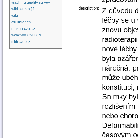
teaching quality survey
description:
Z důvodu d
wiki skripta fjfi
wiki
léčby se u 
ctu libraries
znovu objev
nms.fjfi.cvut.cz
www.vvvs.cvut.cz/
radioterapi
it.fjfi.cvut.cz
nové léčby 
byla ozářen
náročná, p
může uběhn
konstituci,
Snímky byly
rozlišením
nebo choro
Deformabil
časovým od