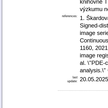
knihovně T
výzkumu no
references:
1. Škardová
Signed-dist
image serie
Continuous
1160, 2021
image regi
al. \"PDE-
analysis.\
last
20.05.2025
update: