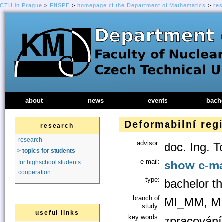
CTU in Prague
>
FNSPE
>
homepage of the Department of Mathematics
>
re
about
news
events
bach
Deformabilní reg
research
research
advisor:
doc. Ing. 
> topics for students
e-mail:
show e-ma
for highschool students
cooperation
type:
bachelor th
branch of
MI_MM, M
study:
useful links
key words:
zpracování