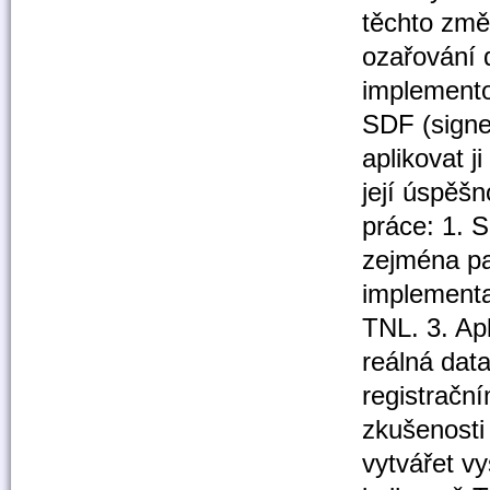
těchto změ
ozařování 
implemento
SDF (signed
aplikovat j
její úspěš
práce: 1. S
zejména pa
implementa
TNL. 3. Ap
reálná dat
registračn
zkušenosti
vytvářet v