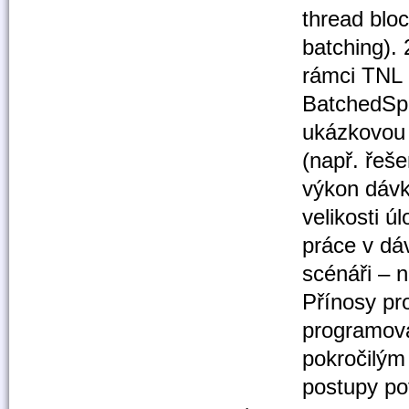
thread bloc
batching).
rámci TNL 
BatchedSpM
ukázkovou 
(např. řeš
výkon dávk
velikosti ú
práce v dáv
scénáři – n
Přínosy pro
programová
pokročilým
postupy po