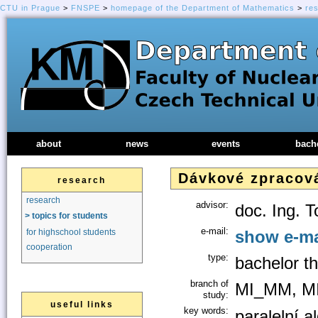
CTU in Prague
>
FNSPE
>
homepage of the Department of Mathematics
>
re
about
news
events
bach
Dávkové zpracov
research
research
advisor:
doc. Ing. 
> topics for students
e-mail:
show e-ma
for highschool students
cooperation
type:
bachelor th
branch of
MI_MM, M
study:
useful links
key words:
paralelní 