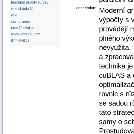
teaching quality survey
description:
Moderní gr
wiki skripta fjfi
wiki
výpočty s 
ctu libraries
provádějí m
nms.fjfi.cvut.cz
www.vvvs.cvut.cz/
plného výk
it.fjfi.cvut.cz
nevyužita.
a zpracova
technika je
cuBLAS a c
optimaliza
rovnic s rů
se sadou r
tato strate
samy o sob
Prostudova