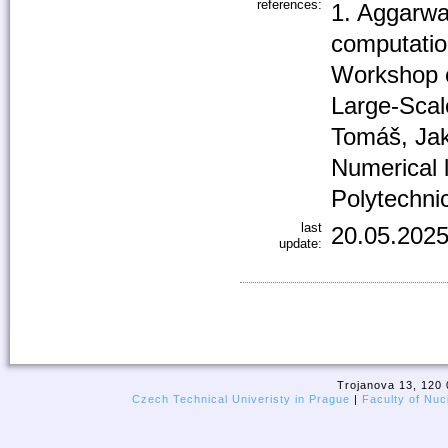
references:
1. Aggarwal
computatio
Workshop o
Large-Scal
Tomáš, Jak
Numerical l
Polytechni
last
20.05.2025
update:
Trojanova 13, 120 
Czech Technical Univeristy in Prague
|
Faculty of Nuc