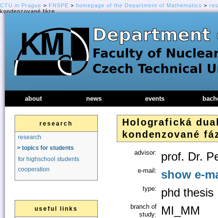
CTU in Prague
>
FNSPE
>
homepage of the Department of Mathematics
>
re
kondenzované fáze
about
news
events
bach
Holografická dual
research
kondenzované fá
research
> topics for students
advisor:
prof. Dr. P
for highschool students
cooperation
e-mail:
show e-ma
type:
phd thesis
branch of
MI_MM
useful links
study: