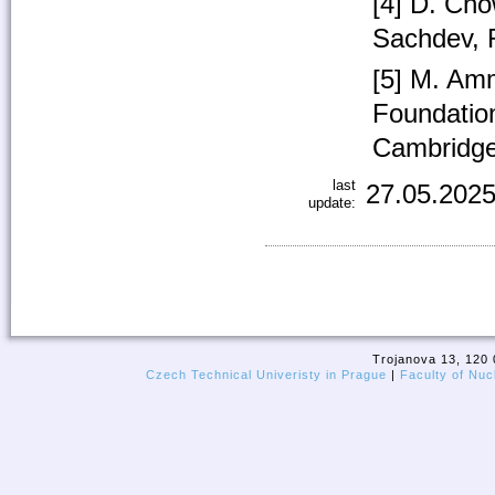
[4] D. Cho
Sachdev, 
[5] M. Am
Foundation
Cambridge
last
27.05.2025
update:
Trojanova 13, 120 
Czech Technical Univeristy in Prague
|
Faculty of Nuc