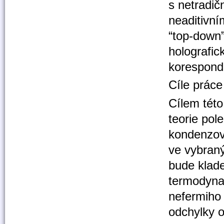
s netradič
neaditivní
“top-down
holografic
korespond
Cíle práce
Cílem této
teorie pole
kondenzova
ve vybran
bude klade
termodyna
nefermiho 
odchylky o