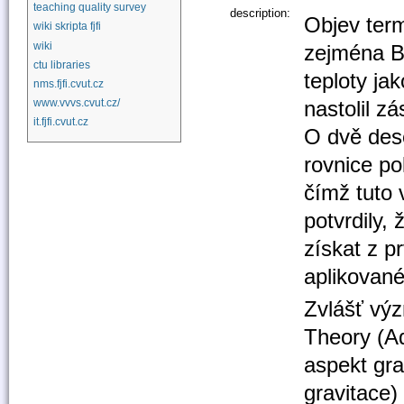
teaching quality survey
description:
Objev term
wiki skripta fjfi
wiki
zejména B
ctu libraries
teploty ja
nms.fjfi.cvut.cz
nastolil z
www.vvvs.cvut.cz/
it.fjfi.cvut.cz
O dvě dese
rovnice po
čímž tuto 
potvrdily,
získat z 
aplikované
Zvlášť výz
Theory (A
aspekt gra
gravitace)