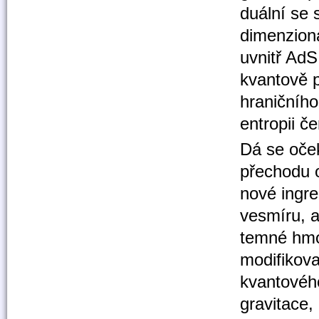
duální se 
dimenzioná
uvnitř AdS
kvantově p
hraničníh
entropii č
Dá se oček
přechodu 
nové ingr
vesmíru, a
temné hmo
modifikova
kvantového
gravitace