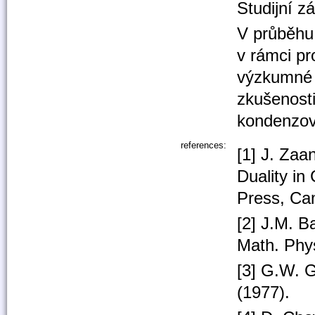
Studijní z
V průběhu 
v rámci p
výzkumné 
zkušenost
kondenzov
references:
[1] J. Zaa
Duality in
Press, Ca
[2] J.M. 
Math. Phys
[3] G.W. 
(1977).