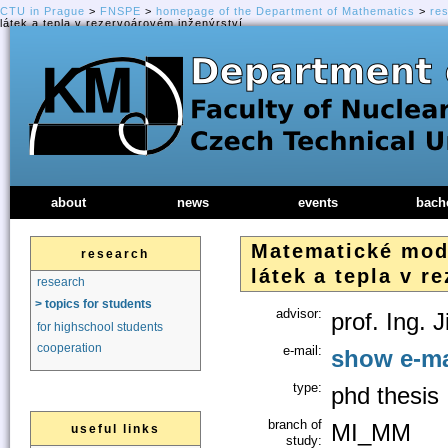
CTU in Prague
>
FNSPE
>
homepage of the Department of Mathematics
>
re
látek a tepla v rezervoárovém inženýrství
about
news
events
bach
Matematické mod
research
látek a tepla v r
research
> topics for students
advisor:
prof. Ing. 
for highschool students
cooperation
e-mail:
show e-ma
type:
phd thesis
branch of
MI_MM
useful links
study: