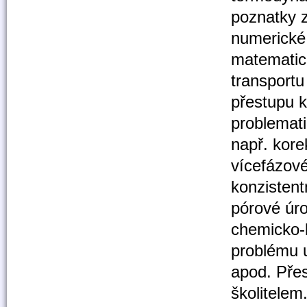
poznatky 
numerické
matematick
transport
přestupu k
problemati
např. korek
vícefázov
konzistent
pórové úr
chemicko-b
problému 
apod. Pře
školitelem