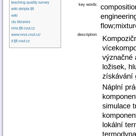
teaching quality survey
key words:
composition
wiki skripta fjfi
engineering
wiki
ctu libraries
flow;mixtur
nms.fjfi.cvut.cz
description:
www.vvvs.cvut.cz/
Kompoziční
it.fjfi.cvut.cz
vícekompo
význačné a
ložisek, h
získávání 
Náplní pr
komponent
simulace t
komponent
lokální t
termodyna