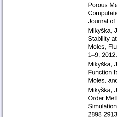
Porous Me
Computatio
Journal of
Mikyška, J
Stability 
Moles, Flu
1–9, 2012
Mikyška, 
Function f
Moles, an
Mikyška, J
Order Meth
Simulation
2898-2913