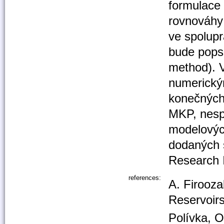
formulace 
rovnováhy
ve spolupr
bude pops
method). 
numerickým
konečných
MKP, nesp
modelových
dodaných s
Research I
references:
A. Firooz
Reservoirs
Polívka, O