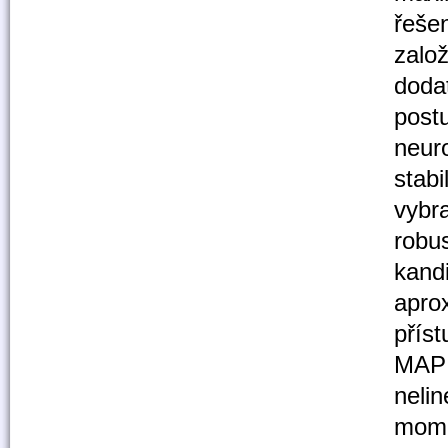
řeše
založ
doda
post
neur
stabi
vybr
robus
kandi
aprox
příst
MAP 
neli
mome