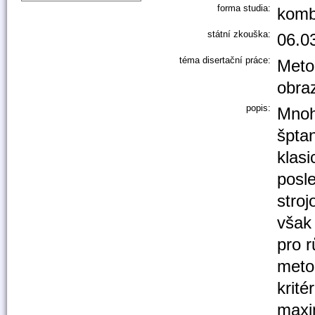
forma studia:
komb
státní zkouška:
06.0
téma disertační práce:
Meto
obra
popis:
Mnoh
špta
klasi
posl
stro
však 
pro r
meto
krité
maxi