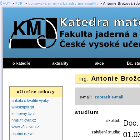
ČVUT
>
FJFI
>
domovská stránka katedry matematiky
> Antonie Brožová (do
o katedře
aktuality
akce
Bc. st
Antonie Brož
Ing.
užitečné odkazy
e-mail:
zobrazit e-mail
anketa o kvalitě výuky
wikiskripta fjfi
studium
knihovny čvut
školitel:
nms.fjfi.cvut.cz
Doc.
www.v3s.cvut.cz
zahájení studia:
01.0
osobní rozvrh