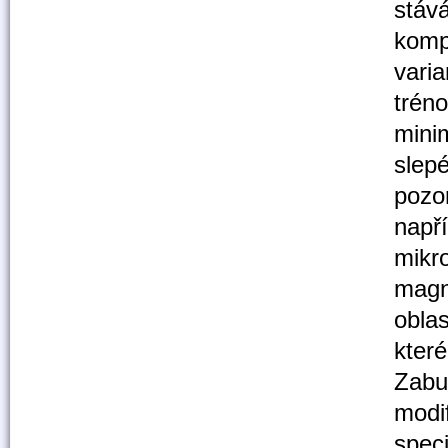
stáv
komp
varia
tréno
mini
slepé
pozo
napří
mikr
magn
oblas
kter
Zabu
modi
spec