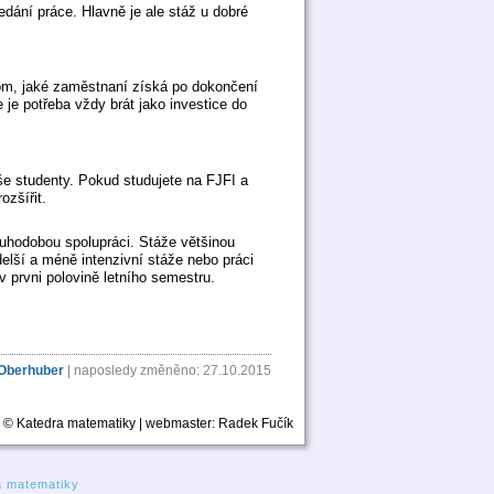
edání práce. Hlavně je ale stáž u dobré
tom, jaké zaměstnaní získá po dokončení
 je potřeba vždy brát jako investice do
še studenty. Pokud studujete na FJFI a
ozšířit.
uhodobou spolupráci. Stáže většinou
delší a méně intenzivní stáže nebo práci
v prvni polovině letního semestru.
Oberhuber
| naposledy změněno: 27.10.2015
© Katedra matematiky | webmaster:
Radek Fučík
a matematiky