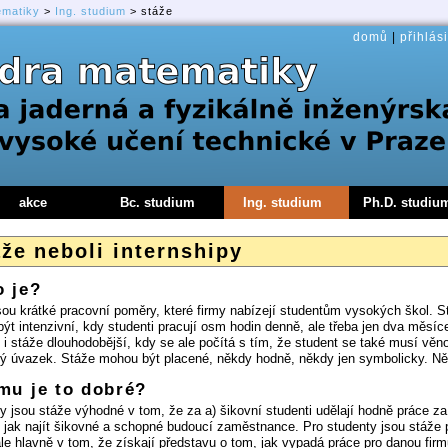
ematiky
>
Ing. studium
> stáže
domů
|
přihlási
akce
Bc. studium
Ing. studium
Ph.D. studiu
že neboli internshipy
o je?
sou krátké pracovní poměry, které firmy nabízejí studentům vysokých škol. St
ýt intenzivní, kdy studenti pracují osm hodin denně, ale třeba jen dva měsíc
í i stáže dlouhodobější, kdy se ale počítá s tím, že student se také musí věno
ý úvazek. Stáže mohou být placené, někdy hodně, někdy jen symbolicky. Ně
mu je to dobré?
my jsou stáže výhodné v tom, že za a) šikovní studenti udělají hodně práce z
 jak najít šikovné a schopné budoucí zaměstnance. Pro studenty jsou stáže p
ale hlavně v tom, že získají představu o tom, jak vypadá práce pro danou fir