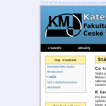
ČVUT
>
FJFI
>
domovská stránka katedry mat
o katedře
aktuality
Stá
Ing. studium
charakteristika studia
Co t
témata prací
Stáže j
> stáže
Mohou b
nabízej
SZZ a diplomové práce
částečn
absolventi
K če
Pro fir
způsob,
korun, 