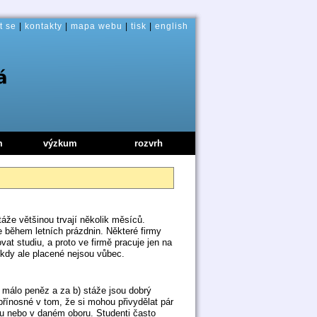
t se
|
kontakty
|
mapa webu
|
tisk
|
english
m
výzkum
rozvrh
áže většinou trvají několik měsíců.
e během letních prázdnin. Některé firmy
vat studiu, a proto ve firmě pracuje jen na
kdy ale placené nejsou vůbec.
a málo peněz a za b) stáže jsou dobrý
řínosné v tom, že si mohou přivydělat pár
mu nebo v daném oboru. Studenti často