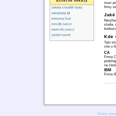
užitečné odkazy
musí pr
firmy v
anketa o kvalitě výuky
wikiskripta fjfi
Jaké
knihovny čvut
Nevýhod
nms.fjfi.cvut.cz
studia, 
budouc
www.v3s.cvut.cz
osobní rozvrh
Kde 
Tato st
víte o 
CA
Firma C
probíha
na část
IBM
Firma I
České vysok