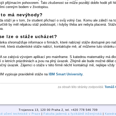
ojít přijímacím pohovorem. Tato zkušenost se může pozdějí dobře hodit při hl
elmi cenným bodem v životopisu.
 to má nevýhody?
a stáží je v tom, že student přichazí o svůj volný čas. Komu ale záleží na 
určitě by měl nějakou stáž podstoupit, i kdyby třeba ani nebyla placená. Stáže
na.
se lze o stáže ucházet?
ránka shromažďuje informace o firmách, které nabízejí stáže dostupné pro na
firmě, která studentské stáže nabízí, kontaktujte mě, ať můžeme tuto stránku r
A se zabývá vývojem aplikací pro mainframe. S katedrou matematiky má dlo
jí o letních prázdninách a jsou na plný úvazek. Zřejmě ale bude možné dělat 
ečný úvazek. Zájemci o stáže v této firmě něchť kontaktují mě, nejlépe vždy 
BM vypisuje pravidelně stáže na
IBM Smart University
.
za obsah této stránky zodpovídá:
Tomáš 
Trojanova 13, 120 00 Praha 2, tel. +420 778 546 709
é učení technické v Praze
|
Fakulta jaderná a fyzikálně inženýrská
|
Katedr