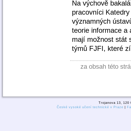
Na výchově bakalá
pracovníci Katedry
významných ústavů
teorie informace a
mají možnost stát
týmů FJFI, které z
za obsah této str
Trojanova 13, 120 
České vysoké učení technické v Praze
|
Fa