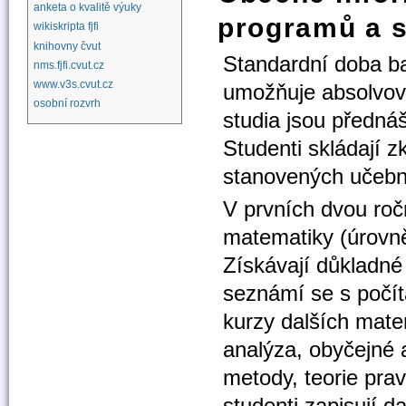
anketa o kvalitě výuky
programů a s
wikiskripta fjfi
knihovny čvut
Standardní doba ba
nms.fjfi.cvut.cz
www.v3s.cvut.cz
umožňuje absolvova
osobní rozvrh
studia jsou přednáš
Studenti skládají 
stanovených učeb
V prvních dvou roč
matematiky (úrovně 
Získávají důkladné 
seznámí se s počít
kurzy dalších matem
analýza, obyčejné a
metody, teorie pra
studenti zapisují d