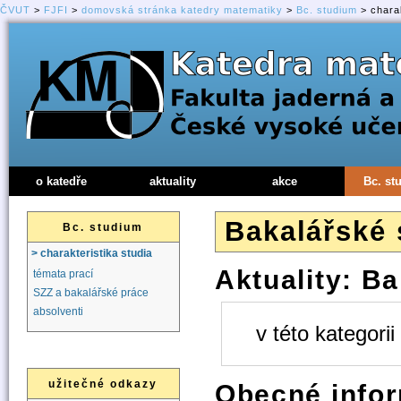
ČVUT
>
FJFI
>
domovská stránka katedry matematiky
>
Bc. studium
> charak
o katedře
aktuality
akce
Bc. st
Bakalářské
Bc. studium
> charakteristika studia
Aktuality: B
témata prací
SZZ a bakalářské práce
absolventi
v této kategori
užitečné odkazy
Obecné infor