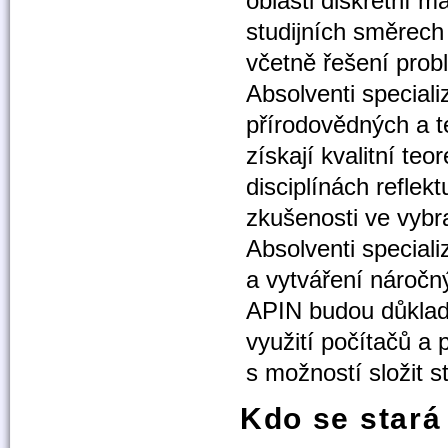
oblasti diskrétní m
studijních směrech
včetně řešení prob
Absolventi special
přírodovědných a 
získají kvalitní te
disciplínách reflek
zkušenosti ve vyb
Absolventi special
a vytváření náročn
APIN budou důklad
využití počítačů a
s možností složit s
Kdo se stará