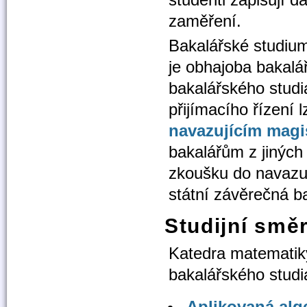
zaměření.
Bakalářské studium
je obhajoba bakal
bakalářského studi
přijímacího řízení 
navazujícím mag
bakalářům z jiných 
zkoušku do navazuj
státní závěrečná b
Studijní smě
Katedra matematik
bakalářského studi
Aplikovaná alg