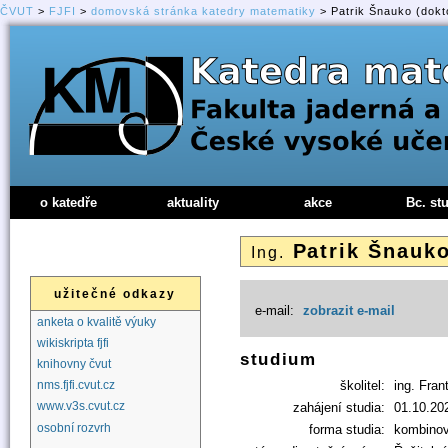
ČVUT
>
FJFI
>
domovská stránka katedry matematiky
> Patrik Šnauko (dokt
o katedře
aktuality
akce
Bc. st
Patrik Šnauk
Ing.
užitečné odkazy
e-mail:
zobrazit e-mail
anketa o kvalitě výuky
wikiskripta fjfi
studium
knihovny čvut
školitel:
ing. Fra
nms.fjfi.cvut.cz
www.v3s.cvut.cz
zahájení studia:
01.10.20
osobní rozvrh
forma studia:
kombino