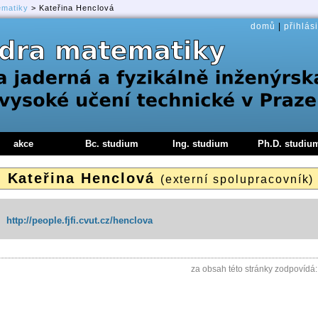
ematiky
> Kateřina Henclová
domů
|
přihlási
akce
Bc. studium
Ing. studium
Ph.D. studiu
Kateřina Henclová
.
(externí spolupracovník)
:
http://people.fjfi.cvut.cz/henclova
za obsah této stránky zodpovídá