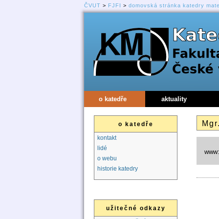
ČVUT
>
FJFI
>
domovská stránka katedry mat
o katedře
aktuality
Mgr
o katedře
kontakt
lidé
www
o webu
historie katedry
užitečné odkazy