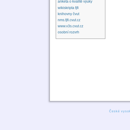
anketa o kvalitě výuky
wikiskripta fjfi
knihovny čvut
nms.fjfi.cvut.cz
www.v3s.cvut.cz
osobní rozvrh
České vysok