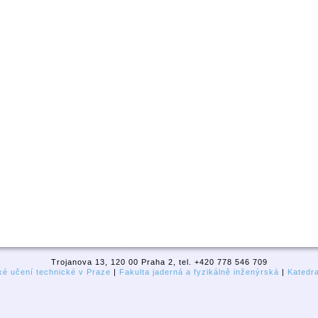
Trojanova 13, 120 00 Praha 2, tel. +420 778 546 709
é učení technické v Praze
|
Fakulta jaderná a fyzikálně inženýrská
|
Katedr