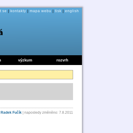
t se
|
kontakty
|
mapa webu
|
tisk
|
english
m
výzkum
rozvrh
:
Radek Fučík
| naposledy změněno: 7.8.2011