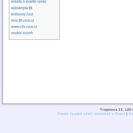
anketa o kvalitě výuky
wikiskripta fjfi
knihovny čvut
nms.fjfi.cvut.cz
www.v3s.cvut.cz
osobní rozvrh
Trojanova 13, 120 
České vysoké učení technické v Praze
|
Fa