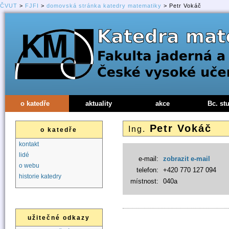
ČVUT
>
FJFI
>
domovská stránka katedry matematiky
> Petr Vokáč
o katedře
aktuality
akce
Bc. st
Petr Vokáč
Ing.
o katedře
kontakt
lidé
e-mail:
zobrazit e-mail
o webu
telefon:
+420 770 127 094
historie katedry
místnost:
040a
užitečné odkazy