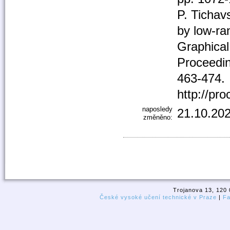
P. Tichav
by low-ra
Graphical
Proceedin
463-474.
http://pr
naposledy
21.10.202
změněno:
Trojanova 13, 120 
České vysoké učení technické v Praze
|
Fa