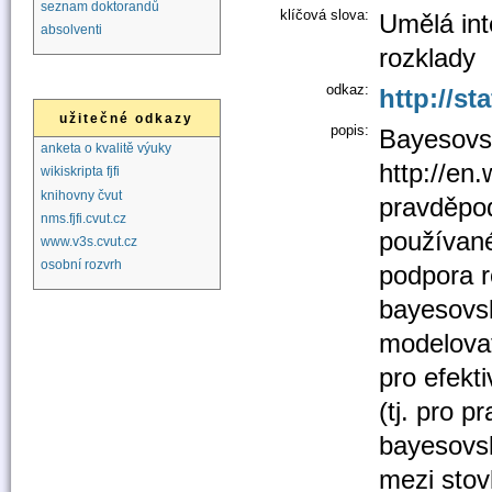
seznam doktorandů
klíčová slova:
Umělá int
absolventi
rozklady
odkaz:
http://st
užitečné odkazy
popis:
Bayesovsk
anketa o kvalitě výuky
http://en
wikiskripta fjfi
knihovny čvut
pravděpod
nms.fjfi.cvut.cz
používané
www.v3s.cvut.cz
osobní rozvrh
podpora r
bayesovsk
modelovat
pro efekt
(tj. pro 
bayesovsk
mezi stov