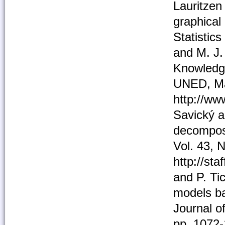
Lauritzen
graphical
Statistics
and M. J.
Knowledge
UNED, Ma
http://ww
Savický a
decomposi
Vol. 43, 
http://sta
and P. Ti
models ba
Journal o
pp. 1072-1