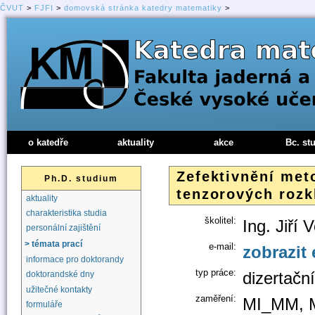
ČVUT
>
FJFI
>
domovská stránka katedry matematiky
>
o katedře
aktuality
akce
Bc. st
Zefektivnění met
Ph.D. studium
tenzorových rozk
aktuality
charakteristika studia
školitel:
Ing. Jiří 
personální zajištění
> témata prací
e-mail:
zobrazit 
informace pro doktorandy
typ práce:
dizertačn
doktorandské dny
užitečné kontakty
zaměření:
MI_MM, 
formuláře