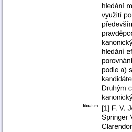
hledání m
využití p
předevší
pravděpod
kanonický
hledání e
porovnání
podle a) 
kandidáte
Druhým cí
kanonický
literatura:
[1] F. V.
Springer 
Clarendon