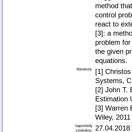
method that 
control prob
react to ex
[3]: a metho
problem for
the given pr
equations.
literatura:
[1] Christo
Systems, C
[2] John T.
Estimation
[3] Warren
Wiley, 2011
naposledy
27.04.2018 
změněno: