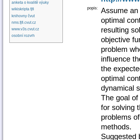
anketa o kvalitě výuky
popis:
Assume an or
wikiskripta fjfi
knihovny čvut
optimal cont
nms.fjfi.cvut.cz
resulting so
www.v3s.cvut.cz
osobní rozvrh
objective fu
problem wh
influence th
the expecte
optimal cont
dynamical s
The goal of 
for solving 
problems of 
methods.
Suggested ba