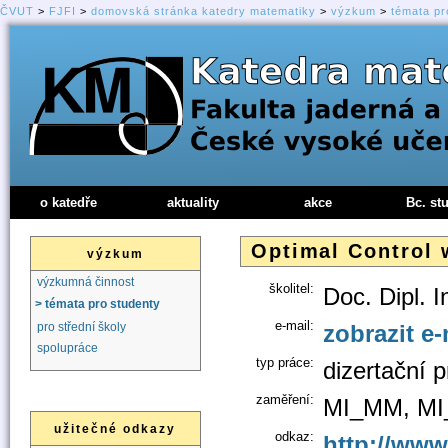
ČVUT
>
FJFI
>
domovská stránka katedry matematiky
>
výzkum
>
témata pr
o katedře
aktuality
akce
Bc. st
Optimal Control 
výzkum
výzkumná činnost
školitel:
Doc. Dipl. 
> témata pro studenty
e-mail:
zobrazit e-
pro střední školy
spolupráce
typ práce:
dizertační 
zaměření:
MI_MM, M
užitečné odkazy
odkaz:
http://www