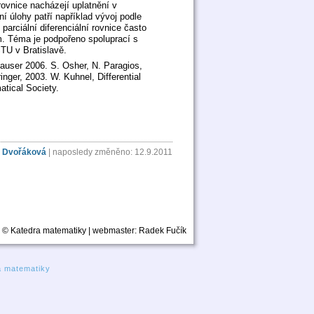
rovnice nacházejí uplatnění v
 úlohy patří například vývoj podle
parciální diferenciální rovnice často
ým. Téma je podpořeno spoluprací s
TU v Bratislavě.
hauser 2006. S. Osher, N. Paragios,
nger, 2003. W. Kuhnel, Differential
tical Society.
 Dvořáková
| naposledy změněno: 12.9.2011
© Katedra matematiky | webmaster:
Radek Fučík
a matematiky