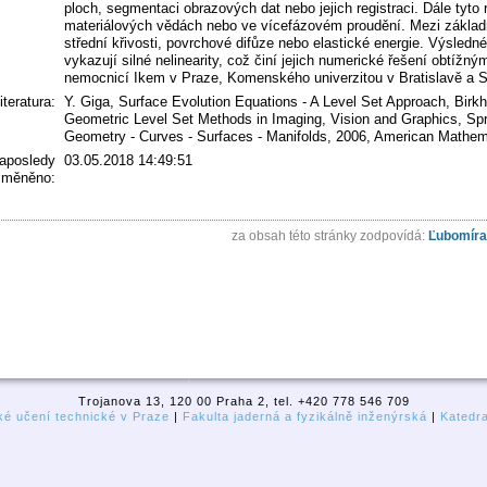
ploch, segmentaci obrazových dat nebo jejich registraci. Dále tyto 
materiálových vědách nebo ve vícefázovém proudění. Mezi základní
střední křivosti, povrchové difůze nebo elastické energie. Výsledné 
vykazují silné nelinearity, což činí jejich numerické řešení obtížn
nemocnicí Ikem v Praze, Komenského univerzitou v Bratislavě a S
literatura:
Y. Giga, Surface Evolution Equations - A Level Set Approach, Birk
Geometric Level Set Methods in Imaging, Vision and Graphics, Spri
Geometry - Curves - Surfaces - Manifolds, 2006, American Mathema
aposledy
03.05.2018 14:49:51
změněno:
za obsah této stránky zodpovídá:
Ľubomíra
Trojanova 13, 120 00 Praha 2, tel. +420 778 546 709
é učení technické v Praze
|
Fakulta jaderná a fyzikálně inženýrská
|
Katedr