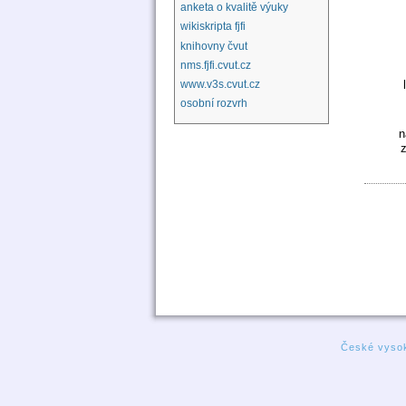
anketa o kvalitě výuky
wikiskripta fjfi
knihovny čvut
nms.fjfi.cvut.cz
www.v3s.cvut.cz
osobní rozvrh
n
České vysok