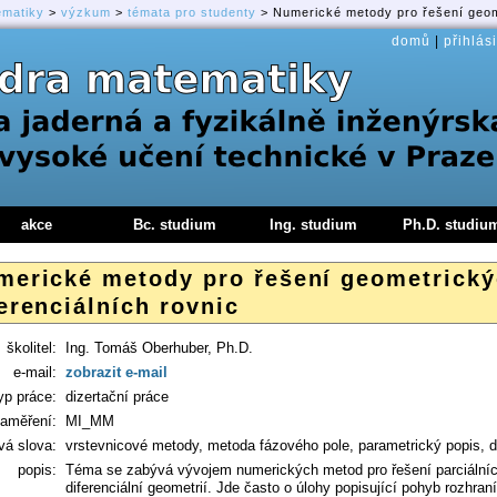
ematiky
>
výzkum
>
témata pro studenty
> Numerické metody pro řešení geome
domů
|
přihlási
akce
Bc. studium
Ing. studium
Ph.D. studiu
merické metody pro řešení geometrický
erenciálních rovnic
školitel:
Ing. Tomáš Oberhuber, Ph.D.
e-mail:
zobrazit e-mail
yp práce:
dizertační práce
aměření:
MI_MM
vá slova:
vrstevnicové metody, metoda fázového pole, parametrický popis, di
popis:
Téma se zabývá vývojem numerických metod pro řešení parciálních
diferenciální geometrií. Jde často o úlohy popisující pohyb rozhran