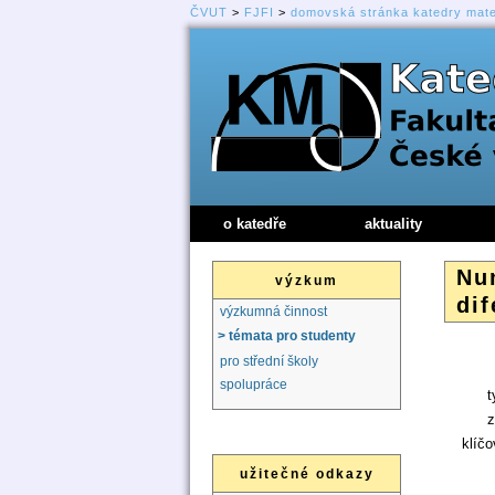
ČVUT
>
FJFI
>
domovská stránka katedry mat
o katedře
aktuality
Nu
výzkum
dif
výzkumná činnost
> témata pro studenty
pro střední školy
spolupráce
t
z
klíčo
užitečné odkazy