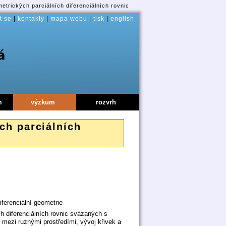
trických parciálních diferenciálních rovnic
t se
|
kontakty
|
mapa webu
|
tisk
|
english
m
výzkum
rozvrh
ch parciálních
ferenciální geometrie
 diferenciálních rovnic svázaných s
í mezi ruznými prostředími, vývoj křivek a