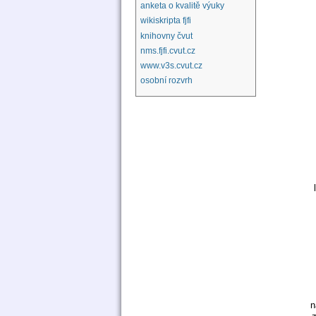
anketa o kvalitě výuky
wikiskripta fjfi
knihovny čvut
nms.fjfi.cvut.cz
www.v3s.cvut.cz
osobní rozvrh
n