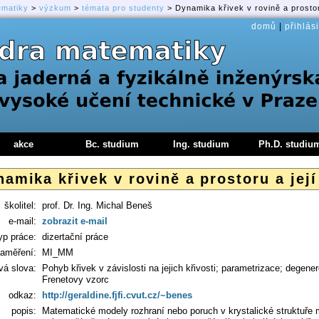
ematiky
>
výzkum
>
témata pro studenty
> Dynamika křivek v rovině a prostor
domů
|
přihlási
akce
Bc. studium
Ing. studium
Ph.D. studiu
amika křivek v rovině a prostoru a její
školitel:
prof. Dr. Ing. Michal Beneš
e-mail:
zobrazit e-mail
yp práce:
dizertační práce
aměření:
MI_MM
vá slova:
Pohyb křivek v závislosti na jejich křivosti; parametrizace; degene
Frenetovy vzorc
odkaz:
http://geraldine.fjfi.cvut.cz/~benes
popis:
Matematické modely rozhraní nebo poruch v krystalické struktuře ma