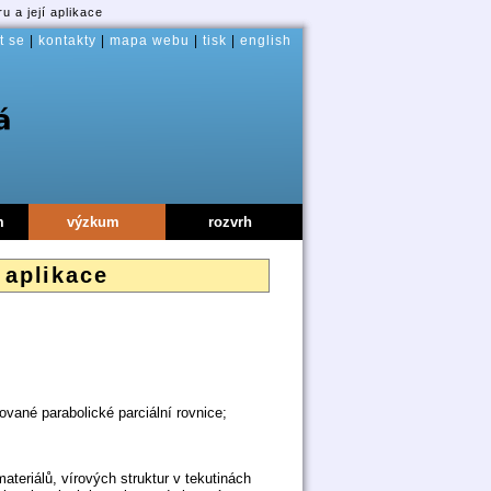
u a její aplikace
t se
|
kontakty
|
mapa webu
|
tisk
|
english
m
výzkum
rozvrh
 aplikace
rované parabolické parciální rovnice;
teriálů, vírových struktur v tekutinách