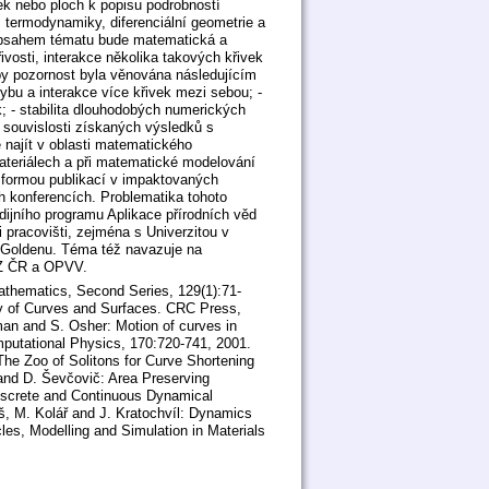
ek nebo ploch k popisu podrobností
termodynamiky, diferenciální geometrie a
. Obsahem tématu bude matematická a
ivosti, interakce několika takových křivek
by pozornost byla věnována následujícím
bu a interakce více křivek mezi sebou; -
; - stabilita dlouhodobých numerických
 souvislosti získaných výsledků s
najít v oblasti matematického
ateriálech a při matematické modelování
 formou publikací v impaktovaných
 konferencích. Problematika tohoto
ijního programu Aplikace přírodních věd
pracovišti, zejména s Univerzitou v
v Goldenu. Téma též navazuje na
MZ ČR a OPVV.
thematics, Second Series, 129(1):71-
try of Curves and Surfaces. CRC Press,
an and S. Osher: Motion of curves in
omputational Physics, 170:720-741, 2001.
 The Zoo of Solitons for Curve Shortening
 and D. Ševčovič: Area Preserving
iscrete and Continuous Dynamical
š, M. Kolář and J. Kratochvíl: Dynamics
cles, Modelling and Simulation in Materials