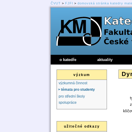
ČVUT
>
FJFI
>
domovská stránka katedry mat
o katedře
aktuality
Dyn
výzkum
výzkumná činnost
> témata pro studenty
pro střední školy
t
spolupráce
z
klíčo
užitečné odkazy