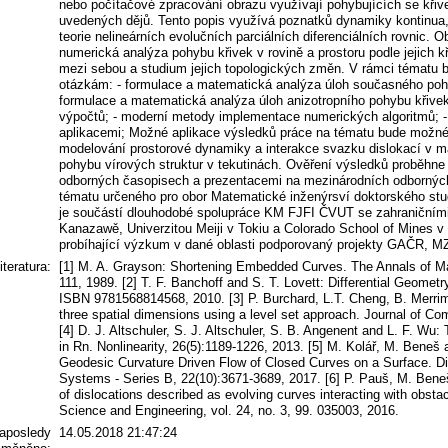
nebo počítačové zpracování obrazu využívají pohybujících se křiv
uvedených dějů. Tento popis využívá poznatků dynamiky kontinua, 
teorie nelineárních evolučních parciálních diferenciálních rovnic
numerická analýza pohybu křivek v rovině a prostoru podle jejich kř
mezi sebou a studium jejich topologických změn. V rámci tématu 
otázkám: - formulace a matematická analýza úloh současného pohy
formulace a matematická analýza úloh anizotropního pohybu křivek
výpočtů; - moderní metody implementace numerických algoritmů; -
aplikacemi; Možné aplikace výsledků práce na tématu bude možné 
modelování prostorové dynamiky a interakce svazku dislokací v m
pohybu vírových struktur v tekutinách. Ověření výsledků proběhne
odborných časopisech a prezentacemi na mezinárodních odborných
tématu určeného pro obor Matematické inženýrsví doktorského stud
je součástí dlouhodobé spolupráce KM FJFI ČVUT se zahraničními 
Kanazawě, Univerzitou Meiji v Tokiu a Colorado School of Mines 
probíhající výzkum v dané oblasti podporovaný projekty GAČR, 
literatura:
[1] M. A. Grayson: Shortening Embedded Curves. The Annals of Ma
111, 1989. [2] T. F. Banchoff and S. T. Lovett: Differential Geome
ISBN 9781568814568, 2010. [3] P. Burchard, L.T. Cheng, B. Merrim
three spatial dimensions using a level set approach. Journal of C
[4] D. J. Altschuler, S. J. Altschuler, S. B. Angenent and L. F. Wu:
in Rn. Nonlinearity, 26(5):1189-1226, 2013. [5] M. Kolář, M. Beneš
Geodesic Curvature Driven Flow of Closed Curves on a Surface. D
Systems - Series B, 22(10):3671-3689, 2017. [6] P. Pauš, M. Bene
of dislocations described as evolving curves interacting with obsta
Science and Engineering, vol. 24, no. 3, 99. 035003, 2016.
aposledy
14.05.2018 21:47:24