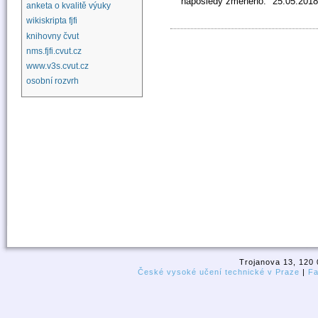
naposledy změněno:
25.05.2018
anketa o kvalitě výuky
wikiskripta fjfi
knihovny čvut
nms.fjfi.cvut.cz
www.v3s.cvut.cz
osobní rozvrh
Trojanova 13, 120 
České vysoké učení technické v Praze
|
Fa