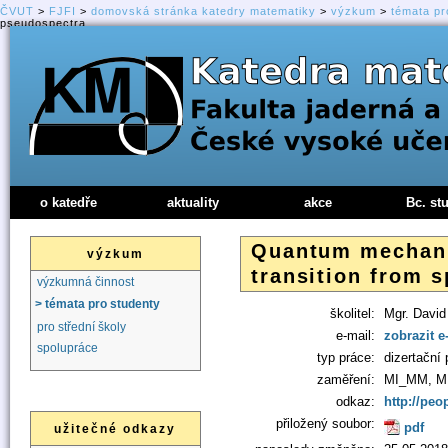
ČVUT
>
FJFI
>
domovská stránka katedry matematiky
>
výzkum
>
témata pr
pseudospectra
o katedře
aktuality
akce
Bc. st
Quantum mechanic
výzkum
transition from 
výzkumná činnost
> témata pro studenty
školitel:
Mgr. David 
pro střední školy
e-mail:
zobrazit e
spolupráce
typ práce:
dizertační 
zaměření:
MI_MM, M
odkaz:
http://peop
přiložený soubor:
pdf
užitečné odkazy