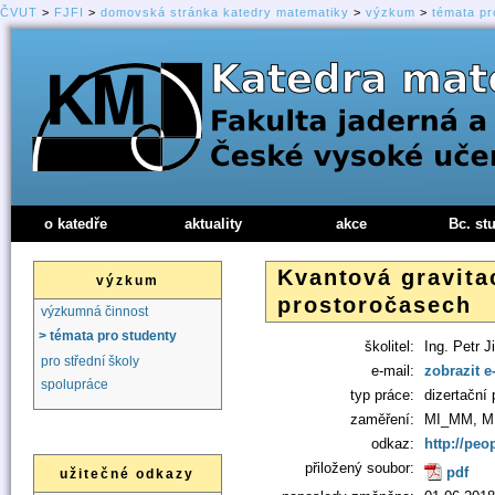
ČVUT
>
FJFI
>
domovská stránka katedry matematiky
>
výzkum
>
témata pr
o katedře
aktuality
akce
Bc. st
Kvantová gravita
výzkum
prostoročasech
výzkumná činnost
> témata pro studenty
školitel:
Ing. Petr J
pro střední školy
e-mail:
zobrazit e
spolupráce
typ práce:
dizertační 
zaměření:
MI_MM, M
odkaz:
http://peop
přiložený soubor:
pdf
užitečné odkazy