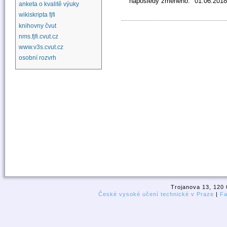
naposledy změněno:
01.06.2018
anketa o kvalitě výuky
wikiskripta fjfi
knihovny čvut
nms.fjfi.cvut.cz
www.v3s.cvut.cz
osobní rozvrh
Trojanova 13, 120 
České vysoké učení technické v Praze
|
Fa