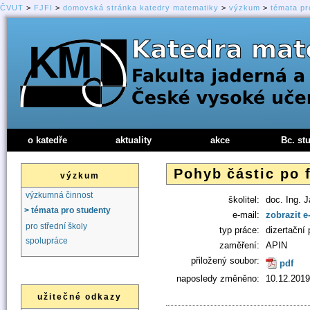
ČVUT
>
FJFI
>
domovská stránka katedry matematiky
>
výzkum
>
témata pr
o katedře
aktuality
akce
Bc. st
Pohyb částic po 
výzkum
výzkumná činnost
školitel:
doc. Ing. 
> témata pro studenty
e-mail:
zobrazit e
pro střední školy
typ práce:
dizertační 
spolupráce
zaměření:
APIN
přiložený soubor:
pdf
naposledy změněno:
10.12.2019
užitečné odkazy