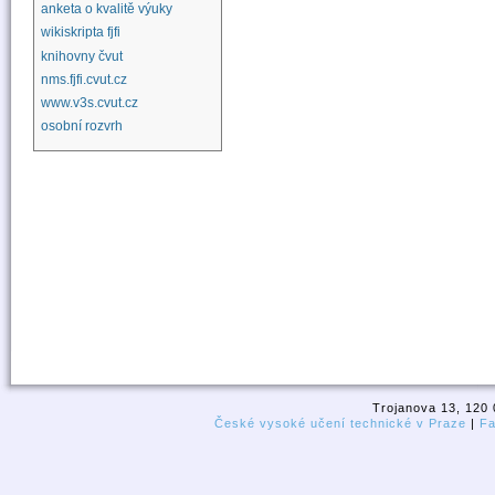
anketa o kvalitě výuky
wikiskripta fjfi
knihovny čvut
nms.fjfi.cvut.cz
www.v3s.cvut.cz
osobní rozvrh
Trojanova 13, 120 
České vysoké učení technické v Praze
|
Fa