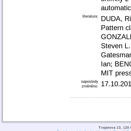
automatic
literatura:
DUDA, Ri
Pattern c
GONZALEZ
Steven L.
Gatesmar
Ian; BEN
MIT press
naposledy
17.10.201
změněno:
Trojanova 13, 120 