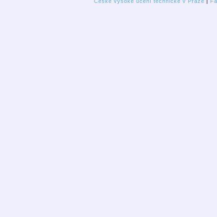
České vysoké učení technické v Praze
|
Fa