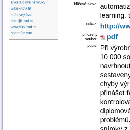
anketa o kvalitě výuky
klíčová slova:
automatiz
wikiskripta fjfi
learning, 
knihovny čvut
nms.fjfi.cvut.cz
odkaz:
http://w
www.v3s.cvut.cz
osobní rozvrh
přiložený
pdf
soubor:
popis:
Při výrob
10 000 so
navrhnout
sestaveny
chyby výr
přinášet 
kontrolov
diplomové
problémů
snímky z 