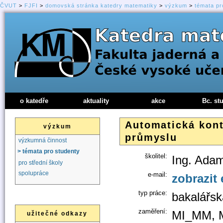
ČVUT
>
FJFI
>
domovská stránka katedry matematiky
>
výzkum
>
témata pr
o katedře
aktuality
akce
Bc. st
Automatická kon
výzkum
průmyslu
výzkumná činnost
> témata pro studenty
školitel:
Ing. Ada
pro střední školy
spolupráce
e-mail:
zobrazit 
typ práce:
bakalářsk
zaměření:
MI_MM, 
užitečné odkazy