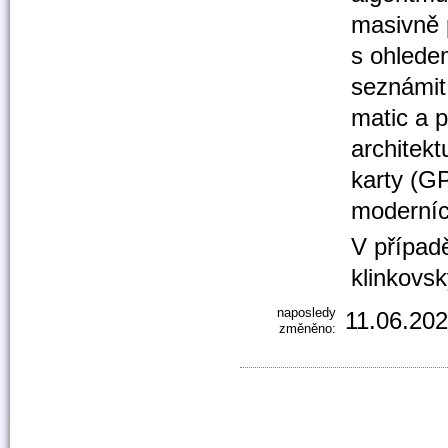
masivně p
s ohledem
seznámit
matic a p
architekt
karty (G
moderníc
V případ
klinkovs
naposledy
11.06.202
změněno: