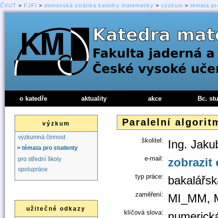
ČVUT
>
FJFI
>
domovská stránka katedry matematiky
>
výzkum
>
témata pr
o katedře
aktuality
akce
Bc. st
Paralelní algori
výzkum
výzkumná činnost
školitel:
Ing. Jaku
> témata pro studenty
e-mail:
zobrazit 
pro střední školy
spolupráce
typ práce:
bakalářsk
zaměření:
MI_MM, 
užitečné odkazy
klíčová slova:
numerická