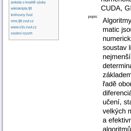
anketa o kvalitě výuky
CUDA, G
wikiskripta fjfi
knihovny čvut
popis:
Algoritm
nms.fjfi.cvut.cz
www.v3s.cvut.cz
matic js
osobní rozvrh
numerické
soustav l
nejmenší
determin
základem
řadě obor
diferenci
učení, s
velkých 
a efektiv
algoritmů