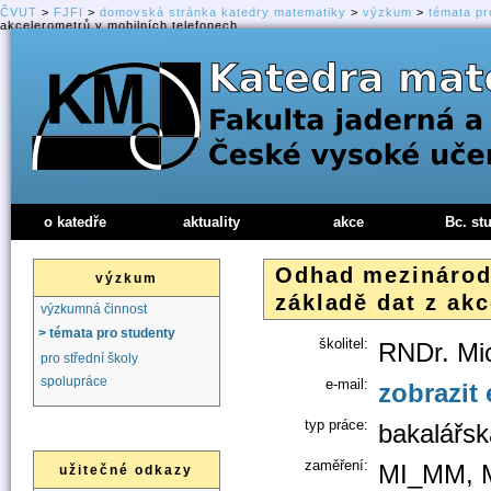
ČVUT
>
FJFI
>
domovská stránka katedry matematiky
>
výzkum
>
témata pr
akcelerometrů v mobilních telefonech
o katedře
aktuality
akce
Bc. st
Odhad mezinárodn
výzkum
základě dat z ak
výzkumná činnost
> témata pro studenty
školitel:
RNDr. Mic
pro střední školy
spolupráce
e-mail:
zobrazit 
typ práce:
bakalářsk
zaměření:
MI_MM, 
užitečné odkazy