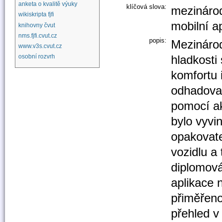
anketa o kvalitě výuky
klíčová slova:
mezinárod
wikiskripta fjfi
mobilní a
knihovny čvut
nms.fjfi.cvut.cz
popis:
Mezinárod
www.v3s.cvut.cz
hladkosti 
osobní rozvrh
komfortu 
odhadovat
pomocí ak
bylo vyvin
opakovate
vozidlu a
diplomová
aplikace 
přiměřeno
přehled v 