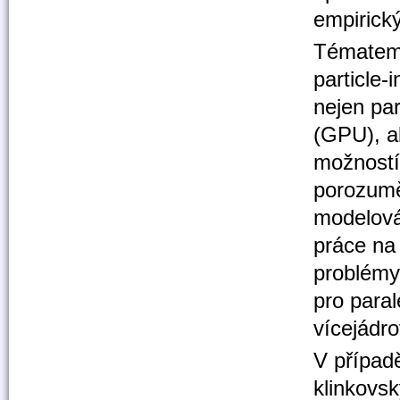
empirick
Tématem 
particle-
nejen par
(GPU), a
možností 
porozum
modelován
práce na 
problémy
pro paral
vícejádro
V případ
klinkovs