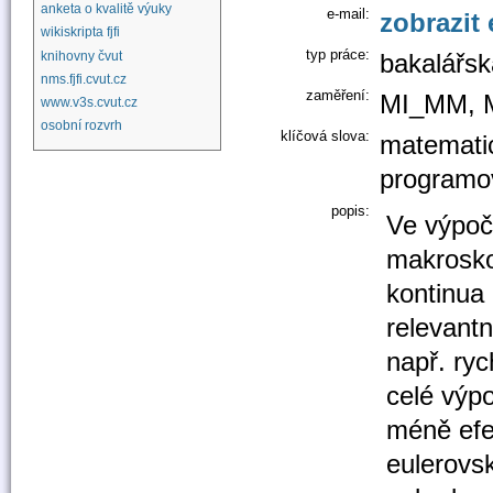
anketa o kvalitě výuky
e-mail:
zobrazit 
wikiskripta fjfi
typ práce:
knihovny čvut
bakalářsk
nms.fjfi.cvut.cz
zaměření:
MI_MM, 
www.v3s.cvut.cz
osobní rozvrh
klíčová slova:
matemati
programo
popis:
Ve výpoč
makrosko
kontinua 
relevantn
např. ryc
celé výpo
méně efe
eulerovs