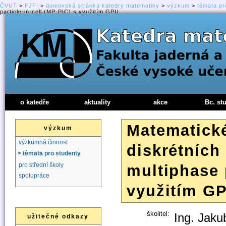
ČVUT
>
FJFI
>
domovská stránka katedry matematiky
>
výzkum
>
témata pr
particle-in-cell (MP-PIC) s využitím GPU
o katedře
aktuality
akce
Bc. st
Matematické
výzkum
výzkumná činnost
diskrétních
> témata pro studenty
pro střední školy
multiphase p
spolupráce
využitím G
školitel:
Ing. Jaku
užitečné odkazy