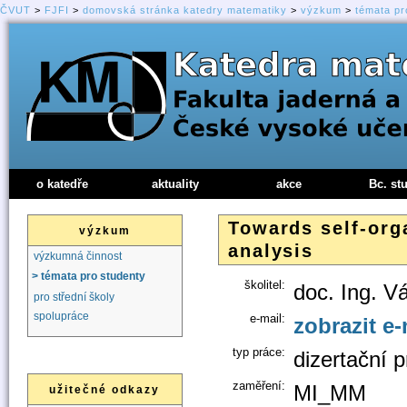
ČVUT
>
FJFI
>
domovská stránka katedry matematiky
>
výzkum
>
témata pr
o katedře
aktuality
akce
Bc. st
Towards self-org
výzkum
analysis
výzkumná činnost
> témata pro studenty
školitel:
doc. Ing. Vá
pro střední školy
spolupráce
e-mail:
zobrazit e-
typ práce:
dizertační 
zaměření:
MI_MM
užitečné odkazy