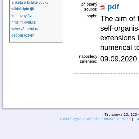
anketa o kvalitě výuky
přiložený
pdf
soubor:
wikiskripta fjfi
knihovny čvut
popis:
The aim of t
nms.fjfi.cvut.cz
self-organis
www.v3s.cvut.cz
osobní rozvrh
extensions 
numerical t
naposledy
09.09.2020
změněno:
Trojanova 13, 120 
České vysoké učení technické v Praze
|
Fa