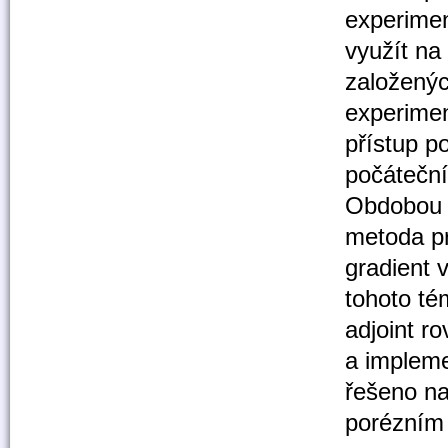
experimen
využít na
založenýc
experimen
přístup po
počátečn
Obdobou a
metoda pr
gradient
tohoto té
adjoint r
a impleme
řešeno na
porézním 