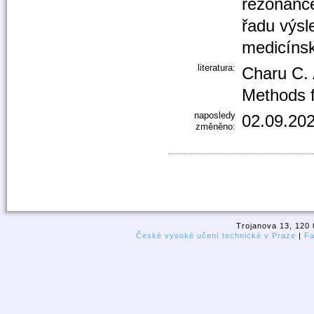
rezonance
řadu výsl
medicínsk
literatura:
Charu C. 
Methods f
naposledy
02.09.202
změněno:
Trojanova 13, 120 
České vysoké učení technické v Praze
|
Fa