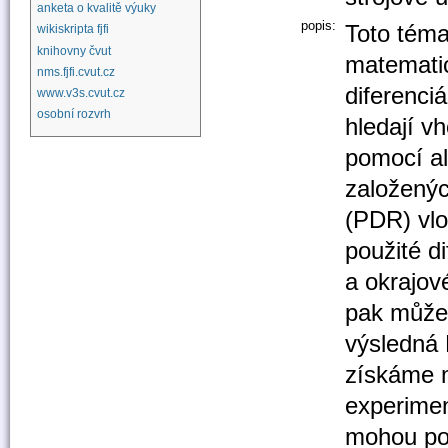
anketa o kvalitě výuky
popis:
Toto téma
wikiskripta fjfi
knihovny čvut
matemati
nms.fjfi.cvut.cz
diferenci
www.v3s.cvut.cz
osobní rozvrh
hledají v
pomocí al
založenýc
(PDR) vlo
použité di
a okrajov
pak můžem
výsledná
získáme m
experimen
mohou po