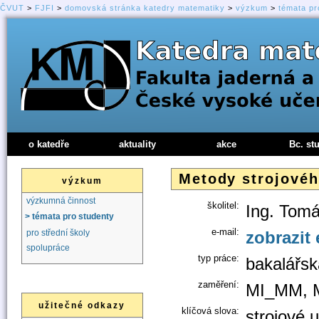
ČVUT
>
FJFI
>
domovská stránka katedry matematiky
>
výzkum
>
témata pr
o katedře
aktuality
akce
Bc. st
Metody strojovéh
výzkum
výzkumná činnost
školitel:
Ing. Tom
> témata pro studenty
e-mail:
zobrazit 
pro střední školy
spolupráce
typ práce:
bakalářsk
zaměření:
MI_MM, 
užitečné odkazy
klíčová slova:
strojové u