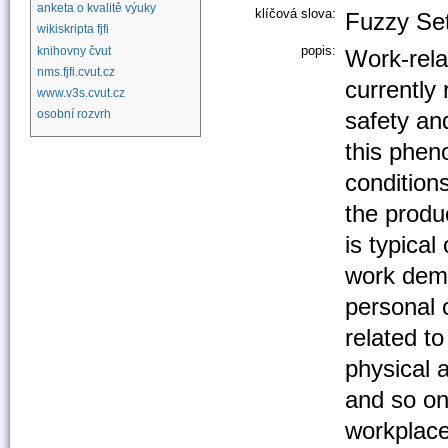
anketa o kvalitě výuky
klíčová slova:
Fuzzy Set
wikiskripta fjfi
popis:
knihovny čvut
Work-rela
nms.fjfi.cvut.cz
currently
www.v3s.cvut.cz
safety an
osobní rozvrh
this phen
conditions
the produc
is typica
work dema
personal 
related t
physical 
and so on,
workplace