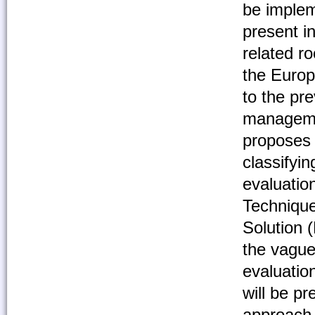
be implem
present i
related r
the Europ
to the pr
managemen
proposes 
classifyin
evaluatio
Technique
Solution 
the vague
evaluation
will be pr
approach.