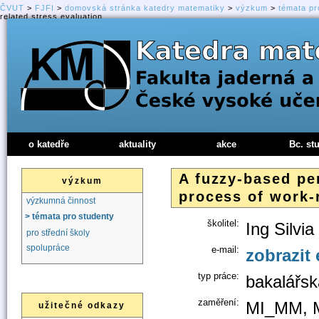
ČVUT
>
FJFI
>
domovská stránka katedry matematiky
>
výzkum
>
témata pr
related stress evaluation
o katedře
aktuality
akce
Bc. st
A fuzzy-based per
výzkum
process of work-
výzkumná činnost
> témata pro studenty
školitel:
Ing Silvia
pro střední školy
spolupráce
e-mail:
zobrazit 
typ práce:
bakalářsk
zaměření:
MI_MM, 
užitečné odkazy