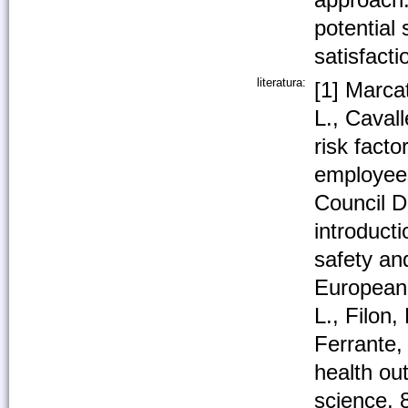
potential
satisfacti
literatura:
[1] Marcat
L., Caval
risk fact
employees
Council D
introduct
safety and
European 
L., Filon,
Ferrante,
health ou
science, 8