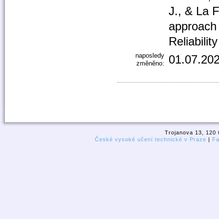
J., & La 
approach 
Reliabili
naposledy
01.07.202
změněno:
Trojanova 13, 120 
České vysoké učení technické v Praze
|
Fa