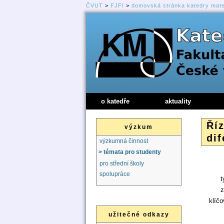
ČVUT
>
FJFI
>
domovská stránka katedry mat
o katedře
aktuality
Ří
výzkum
dif
výzkumná činnost
> témata pro studenty
pro střední školy
spolupráce
t
z
klíčo
užitečné odkazy