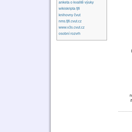
anketa o kvalitě výuky
wikiskripta fjfi
knihovny čvut
nms.fjfi.cvut.cz
www.v3s.cvut.cz
osobní rozvrh
n