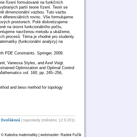
orie řízení formulované na funkčních
raných partií teorie řízení. Teorii se
čně dimenzionální vazbou. Tuto vazbu
m diferenciálních rovnic. Vše formulujeme
vých prostorech. Poté diskretizujeme
né na úrovni funkcionálního počtu,
ementujeme navrženou metodu a ukážeme,
ních procesů. Téma je vhodné pro studenty
atematiky (funkcionální analýzy) na
ith PDE Constraints. Springer, 2009.
anit, Vanessa Styles, and Axel Voigt.
nstrained Optimization and Optimal Control
l Mathematics vol. 160, pp. 245--256,
method and beso method for topology
 Dvořáková
| naposledy změněno: 12.9.2011
© Katedra matematiky | webmaster:
Radek Fučík