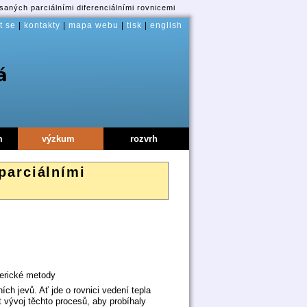
aných parciálními diferenciálními rovnicemi
t se
|
kontakty
|
mapa webu
|
tisk
|
english
m
výzkum
rozvrh
parciálními
merické metody
ních jevů. Ať jde o rovnici vedení tepla
t vývoj těchto procesů, aby probíhaly