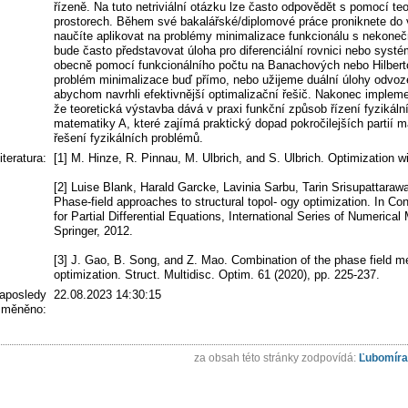
řízeně. Na tuto netriviální otázku lze často odpovědět s pomocí te
prostorech. Během své bakalářské/diplomové práce proniknete do vyb
naučíte aplikovat na problémy minimalizace funkcionálu s nekone
bude často představovat úloha pro diferenciální rovnici nebo systé
obecně pomocí funkcionálního počtu na Banachových nebo Hilberto
problém minimalizace buď přímo, nebo užijeme duální úlohy odvoze
abychom navrhli efektivnější optimalizační řešič. Nakonec impl
že teoretická výstavba dává v praxi funkční způsob řízení fyzikál
matematiky A, které zajímá praktický dopad pokročilejších partií m
řešení fyzikálních problémů.
literatura:
[1] M. Hinze, R. Pinnau, M. Ulbrich, and S. Ulbrich. Optimization w
[2] Luise Blank, Harald Garcke, Lavinia Sarbu, Tarin Srisupattaraw
Phase-field approaches to structural topol- ogy optimization. In Co
for Partial Differential Equations, International Series of Numerica
Springer, 2012.
[3] J. Gao, B. Song, and Z. Mao. Combination of the phase field 
optimization. Struct. Multidisc. Optim. 61 (2020), pp. 225-237.
aposledy
22.08.2023 14:30:15
změněno:
za obsah této stránky zodpovídá:
Ľubomíra