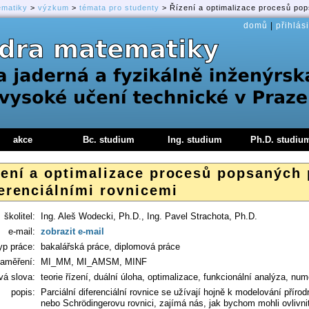
ematiky
>
výzkum
>
témata pro studenty
> Řízení a optimalizace procesů pops
domů
|
přihlási
akce
Bc. studium
Ing. studium
Ph.D. studiu
zení a optimalizace procesů popsaných 
erenciálními rovnicemi
školitel:
Ing. Aleš Wodecki, Ph.D., Ing. Pavel Strachota, Ph.D.
e-mail:
zobrazit e-mail
yp práce:
bakalářská práce, diplomová práce
aměření:
MI_MM, MI_AMSM, MINF
vá slova:
teorie řízení, duální úloha, optimalizace, funkcionální analýza, nu
popis:
Parciální diferenciální rovnice se užívají hojně k modelování přírod
nebo Schrödingerovu rovnici, zajímá nás, jak bychom mohli ovlivni