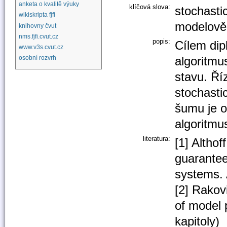
anketa o kvalitě výuky
klíčová slova:
stochasti
wikiskripta fjfi
modelově 
knihovny čvut
nms.fjfi.cvut.cz
popis:
Cílem dip
www.v3s.cvut.cz
algoritmu
osobní rozvrh
stavu. Ří
stochasti
šumu je 
algoritmu
literatura:
[1] Altho
guaranteed
systems. 
[2] Rakov
of model 
kapitoly)