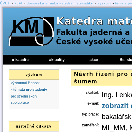
ČVUT
>
FJFI
>
domovská stránka katedry matematiky
>
výzkum
>
témata pr
o katedře
aktuality
akce
Bc. st
Návrh řízení pro
výzkum
šumem
výzkumná činnost
> témata pro studenty
školitel:
Ing. Lenk
pro střední školy
spolupráce
e-mail:
zobrazit 
typ práce:
bakalářsk
zaměření:
MI_MM, 
užitečné odkazy