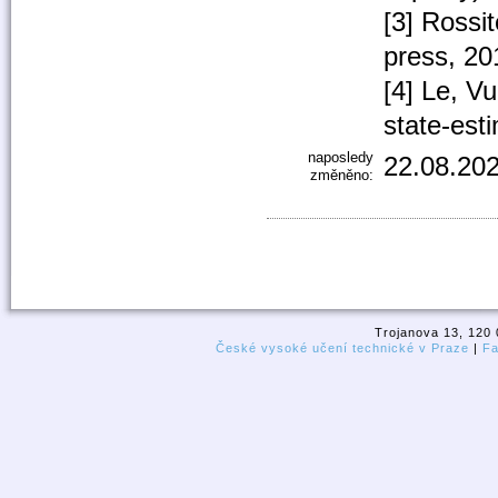
[3] Rossit
press, 20
[4] Le, V
state-est
naposledy
22.08.202
změněno:
Trojanova 13, 120 
České vysoké učení technické v Praze
|
Fa