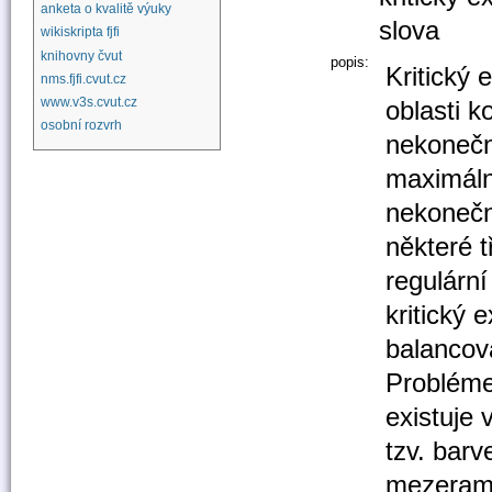
anketa o kvalitě výuky
slova
wikiskripta fjfi
knihovny čvut
popis:
Kritický 
nms.fjfi.cvut.cz
www.v3s.cvut.cz
oblasti k
osobní rozvrh
nekonečn
maximáln
nekonečn
některé t
regulárn
kritický
balancov
Probléme
existuje 
tzv. bar
mezerami