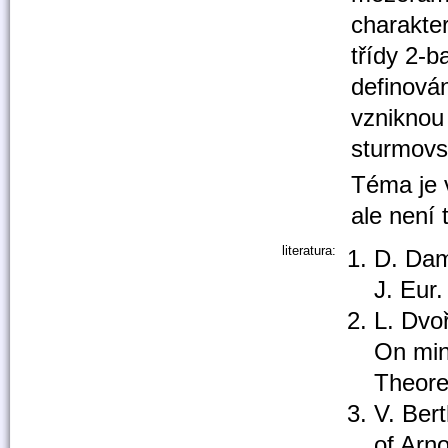
charakte
třídy 2-b
definová
vzniknou
sturmovsk
Téma je 
ale není
literatura:
D. Dam
J. Eur
L. Dvo
On min
Theore
V. Ber
of Arn