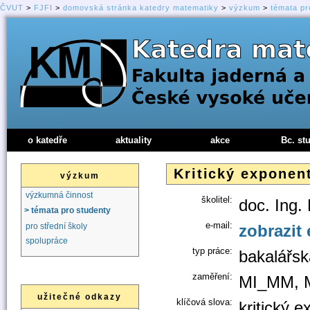
ČVUT
>
FJFI
>
domovská stránka katedry matematiky
>
výzkum
>
témata pr
o katedře
aktuality
akce
Bc. st
Kritický exponen
výzkum
výzkumná činnost
školitel:
doc. Ing.
> témata pro studenty
e-mail:
zobrazit 
pro střední školy
spolupráce
typ práce:
bakalářsk
zaměření:
MI_MM, 
užitečné odkazy
klíčová slova:
kritický 