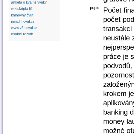
anketa o kvalitě výuky
popis:
Počet fin
wikiskripta fjfi
knihovny čvut
počet po
nms.fjfi.cvut.cz
transakcí
www.v3s.cvut.cz
osobní rozvrh
neustále z
nejperspe
práce je 
podvodů, j
pozornos
založeným
krokem je
aplikován
banking d
money lau
možné ote