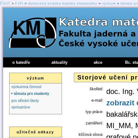
ČVUT
>
FJFI
>
domovská stránka katedry matematiky
>
výzkum
>
témata pr
o katedře
aktuality
akce
Bc. st
Storjové učení p
výzkum
výzkumná činnost
školitel:
doc. Ing.
> témata pro studenty
e-mail:
zobrazit 
pro střední školy
spolupráce
typ práce:
bakalářsk
zaměření:
MI_MM, 
užitečné odkazy
klíčová slova:
grafové n