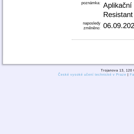
poznámka:
Aplikační
Resistant
naposledy
06.09.202
změněno:
Trojanova 13, 120 
České vysoké učení technické v Praze
|
Fa