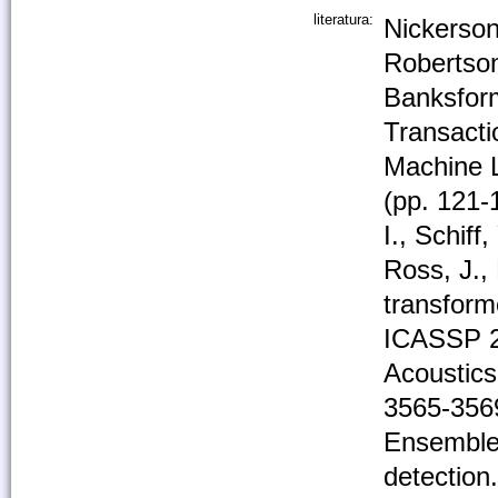
literatura:
Nickerson,
Robertson
Banksform
Transacti
Machine 
(pp. 121-
I., Schiff
Ross, J.,
transforme
ICASSP 2
Acoustics
3565-3569
Ensemble 
detection