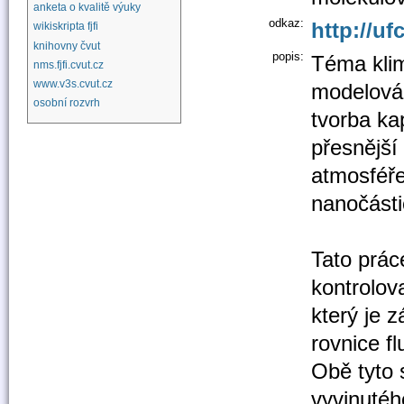
anketa o kvalitě výuky
odkaz:
http://u
wikiskripta fjfi
knihovny čvut
popis:
Téma klim
nms.fjfi.cvut.cz
www.v3s.cvut.cz
modelován
osobní rozvrh
tvorba ka
přesnější
atmosféře
nanočásti
Tato prác
kontrolov
který je 
rovnice f
Obě tyto 
vyvinutéh