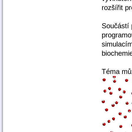
rozšířit 
Součástí 
programov
simulacím
biochemie
Téma můž