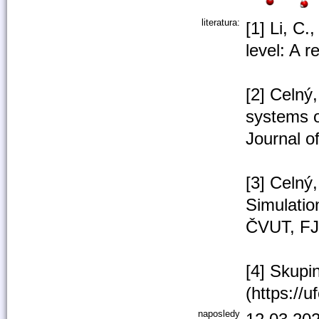
literatura:
[1] Li, C
level: A 
[2] Celny
systems o
Journal o
[3] Celný
Simulatio
ČVUT, FJF
[4] Skupi
(https://
naposledy