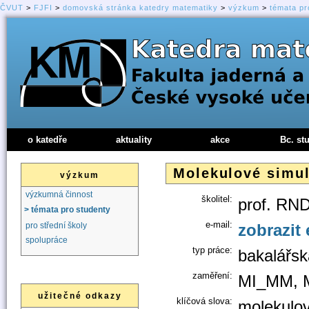
ČVUT
>
FJFI
>
domovská stránka katedry matematiky
>
výzkum
>
témata pr
o katedře
aktuality
akce
Bc. st
Molekulové simul
výzkum
výzkumná činnost
školitel:
prof. RND
> témata pro studenty
e-mail:
zobrazit 
pro střední školy
spolupráce
typ práce:
bakalářsk
zaměření:
MI_MM, 
užitečné odkazy
klíčová slova:
molekulo