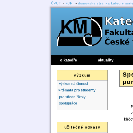
ČVUT
>
FJFI
>
domovská stránka katedry mat
o katedře
aktuality
Sp
výzkum
po
výzkumná činnost
> témata pro studenty
pro střední školy
spolupráce
t
z
klíčo
užitečné odkazy