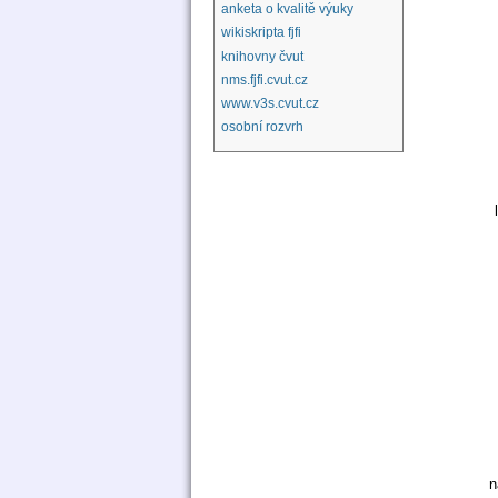
anketa o kvalitě výuky
wikiskripta fjfi
knihovny čvut
nms.fjfi.cvut.cz
www.v3s.cvut.cz
osobní rozvrh
n