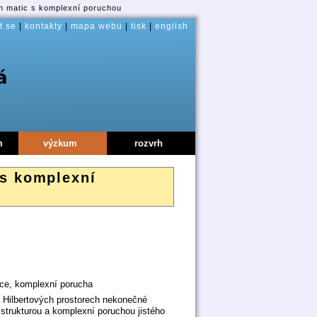
h matic s komplexní poruchou
t se
|
kontakty
|
mapa webu
|
tisk
|
english
m
výzkum
rozvrh
 s komplexní
ice, komplexní porucha
a Hilbertových prostorech nekonečné
strukturou a komplexní poruchou jistého