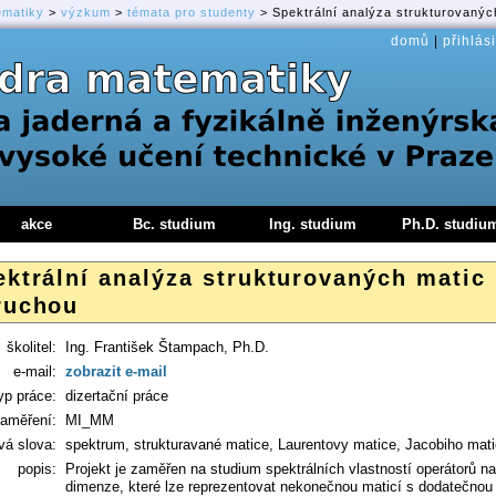
ematiky
>
výzkum
>
témata pro studenty
> Spektrální analýza strukturovanýc
domů
|
přihlási
akce
Bc. studium
Ing. studium
Ph.D. studiu
ektrální analýza strukturovaných matic
ruchou
školitel:
Ing. František Štampach, Ph.D.
e-mail:
zobrazit e-mail
yp práce:
dizertační práce
aměření:
MI_MM
vá slova:
spektrum, strukturavané matice, Laurentovy matice, Jacobiho mat
popis:
Projekt je zaměřen na studium spektrálních vlastností operátorů n
dimenze, které lze reprezentovat nekonečnou maticí s dodatečnou 