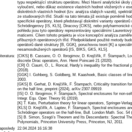
typu respektující strukturu operátoru. Mezi hlavní analytické úkoly p
vyloučení, nebo důkaz existence vlastních hodnot vložených v es
diskrétních vlastních hodnot (tzv. analýza slabých vazeb), spektrální 
ze studovaných tříd. Studií na tato témata již existuje poměrně ho
specifické operátory, které představují diskrétní varianty operátorů
Schrödingerovy [IS, KLS], Diracovy [CIKS], nebo polyharmonické
pohledu jsou tyto operátory reprezentovány speciálními Laurentov
maticemi. Cílem tohoto projektu je více koncepční analýza zaměře
příbuzných operátorových tříd. Předpokládané použité metody budo
operátorů dané struktury [B, GGK], poruchovou teorii [K] a speciá
nesamosdružených operátorů [IS, BIKS, GKS, KLS].
literatura:
[CIKS] B. Cassano, O. O. Ibrogimov, D. Krejčiřík, F. Štampach, Loc
discrete Dirac operators, Ann. Henri Poincaré 21 (2020).
[CR] Ó. Ciaurri, Ó., L. Roncal, Hardy’s inequality for the fractional
(2018).
[GGK] I. Gohberg, S. Goldberg, M. Kaashoek, Basic classes of line
2003.
[GKS] B. Gerhat, D. Krejčiřík, F. Štampach, Criticality transition fo
on the half line, preprint (2024), arXiv:2307.09919.
[IS] O. O. Ibrogimov, F. Štampach, Spectral enclosures for non-self
Integr. Equ. Oper. Theory 91 (2019).
[K] T. Kato, Perturbation theory for linear operators, Springer-Verlag
[KLS] D. Krejčiřík, A. Laptev, F. Štampach, Spectral enclosures and 
Schrödinger operators on the half-line, Bull. London Math. Soc. 54 
[S] B. Simon, Szegö’s Theorem and Its Descendants: Spectral Theo
Polynomials, Princeton University Press, Princeton, NJ, 2011.
aposledy
22.04.2024 16:16:38