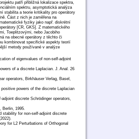
rojektu patří přibližná lokalizace spektra,
enciálním spektru, asymptotická analýza
stabilita a teorie kritikality pro operátory
dně. Část z nich je zaměřena na
 matematické fyziky jako např. diskrétní
 operátory [CR, GKS]. Z matematického
ými, Toeplitzovými, nebo Jacobiho
ná na obecné operátory z těchto či
u kombinovat specifické aspekty teorií
lnější metody používané v analýze
ation of eigenvalues of non-self-adjoint
 powers of a discrete Laplacian. J. Anal. 26
ar operators, Birkhäuser Verlag, Basel,
r positive powers of the discrete Laplacian
-adjoint discrete Schrödinger operators,
, Berlin, 1995.
stability for non-self-adjoint discrete
(2022).
ry for L2 Perturbations of Orthogonal