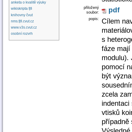
anketa o kvalitě výuky
přiložený
pdf
wikiskripta fjfi
soubor:
knihovny čvut
popis:
Cílem nav
nms.fjfi.cvut.cz
www.v3s.cvut.cz
materiálov
osobní rozvrh
s heteroge
fáze mají
modulu). 
pomocí n
být význa
sousedním
zcela zame
indentaci
vtisků ko
případně 
Výsledné 