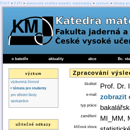
ČVUT
>
FJFI
>
domovská stránka katedry matematiky
>
výzkum
>
témata pr
o katedře
aktuality
akce
Bc. st
Zpracování výsle
výzkum
výzkumná činnost
školitel:
Prof. Dr.
> témata pro studenty
e-mail:
zobrazit 
pro střední školy
spolupráce
typ práce:
bakalářsk
zaměření:
MI_MM, 
užitečné odkazy
klíčová slova:
statistic