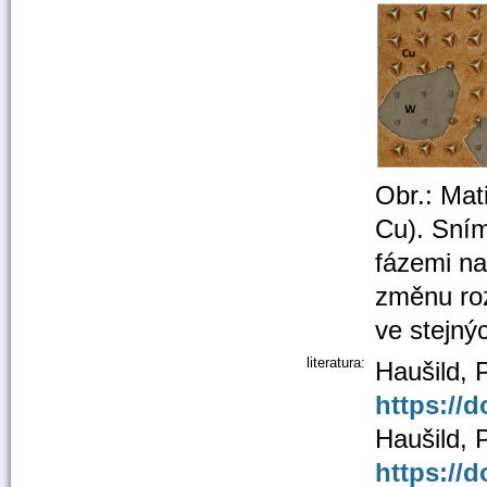
Obr.: Mat
Cu). Sním
fázemi na
změnu roz
ve stejný
literatura:
Haušild, 
https://d
Haušild, P
https://