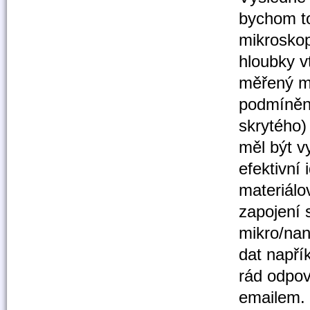
bychom to
mikroskop
hloubky v
měřený mo
podmíněno
skrytého)
měl být v
efektivní 
materiálo
zapojení 
mikro/na
dat napří
rád odpo
emailem.