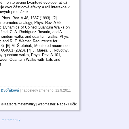
ané monitorované kvantové evoluce, ať už
e dvoučásticové efekty a roli interakce v
tových procházek.
 Phys. Rev. A 48, 1687 (1993). [2]
rferometric analogy, Phys. Rev. A 68,
totic Dynamics of Coined Quantum Walks on
field, C. A. Rodríguez-Rosario, and A.
al random walks and quantum walks, Phys.
, and R. F. Werner, Recurrence for
). [6] M. Štefaňák, Monitored recurrence
 064001 (2023). [7] J. Mareš, J. Novotný,
t by quantum walks, Phys. Rev. A 101,
etween Quantum Walks with Tails and
).
 Dvořáková
| naposledy změněno: 12.9.2011
© Katedra matematiky | webmaster:
Radek Fučík
a matematiky