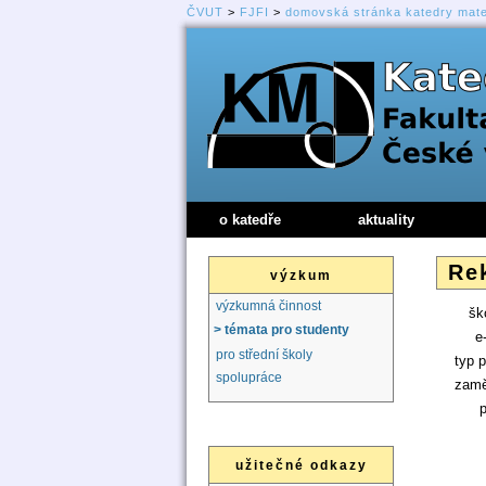
ČVUT
>
FJFI
>
domovská stránka katedry mat
o katedře
aktuality
Re
výzkum
výzkumná činnost
ško
> témata pro studenty
e
pro střední školy
typ p
spolupráce
zamě
p
užitečné odkazy