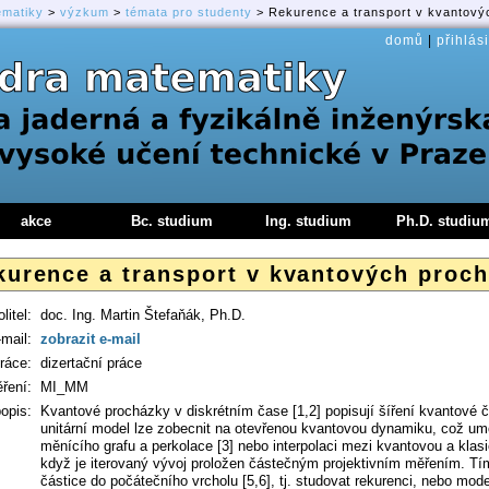
ematiky
>
výzkum
>
témata pro studenty
> Rekurence a transport v kvantov
domů
|
přihlási
akce
Bc. studium
Ing. studium
Ph.D. studiu
kurence a transport v kvantových proc
litel:
doc. Ing. Martin Štefaňák, Ph.D.
-mail:
zobrazit e-mail
ráce:
dizertační práce
ření:
MI_MM
opis:
Kvantové procházky v diskrétním čase [1,2] popisují šíření kvantové 
unitární model lze zobecnit na otevřenou kvantovou dynamiku, což um
měnícího grafu a perkolace [3] nebo interpolaci mezi kvantovou a klas
když je iterovaný vývoj proložen částečným projektivním měřením. Tí
částice do počátečního vrcholu [5,6], tj. studovat rekurenci, nebo mod