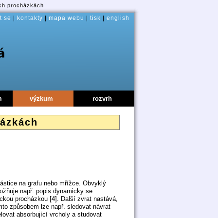
ých procházkách
t se
|
kontakty
|
mapa webu
|
tisk
|
english
m
výzkum
rozvrh
házkách
částice na grafu nebo mřížce. Obvyklý
ožňuje např. popis dynamicky se
ickou procházkou [4]. Další zvrat nastává,
mto způsobem lze např. sledovat návrat
elovat absorbující vrcholy a studovat