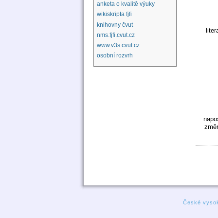
anketa o kvalitě výuky
wikiskripta fjfi
knihovny čvut
liter
nms.fjfi.cvut.cz
www.v3s.cvut.cz
osobní rozvrh
napo
změn
České vysok