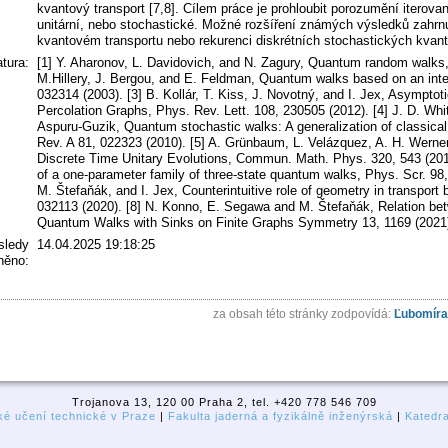
kvantový transport [7,8]. Cílem práce je prohloubit porozumění iterov
unitární, nebo stochastické. Možné rozšíření známých výsledků zahrnuj
kvantovém transportu nebo rekurenci diskrétních stochastických kvan
atura:
[1] Y. Aharonov, L. Davidovich, and N. Zagury, Quantum random walks,
M.Hillery, J. Bergou, and E. Feldman, Quantum walks based on an inte
032314 (2003). [3] B. Kollár, T. Kiss, J. Novotný, and I. Jex, Asymp
Percolation Graphs, Phys. Rev. Lett. 108, 230505 (2012). [4] J. D. Whit
Aspuru-Guzik, Quantum stochastic walks: A generalization of classic
Rev. A 81, 022323 (2010). [5] A. Grünbaum, L. Velázquez, A. H. Werner
Discrete Time Unitary Evolutions, Commun. Math. Phys. 320, 543 (2013
of a one-parameter family of three-state quantum walks, Phys. Scr. 98,
M. Štefaňák, and I. Jex, Counterintuitive role of geometry in transpor
032113 (2020). [8] N. Konno, E. Segawa and M. Štefaňák, Relation b
Quantum Walks with Sinks on Finite Graphs Symmetry 13, 1169 (2021
sledy
14.04.2025 19:18:25
ěno:
za obsah této stránky zodpovídá:
Ľubomíra
Trojanova 13, 120 00 Praha 2, tel. +420 778 546 709
é učení technické v Praze
|
Fakulta jaderná a fyzikálně inženýrská
|
Katedr