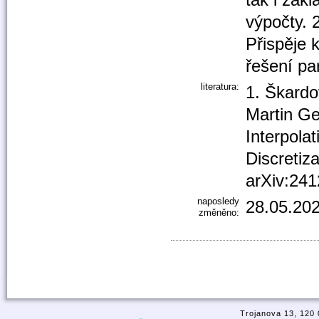
výpočty. 
Přispěje 
řešení par
literatura:
1. Škardo
Martin Ge
Interpolat
Discretiza
arXiv:241
naposledy
28.05.202
změněno:
Trojanova 13, 120 