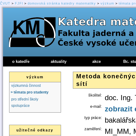
ČVUT
>
FJFI
>
domovská stránka katedry matematiky
>
výzkum
>
témata pr
o katedře
aktuality
akce
Bc. st
Metoda konečnýc
výzkum
sítí
výzkumná činnost
> témata pro studenty
školitel:
doc. Ing.
pro střední školy
spolupráce
e-mail:
zobrazit 
typ práce:
bakalářsk
zaměření:
MI_MM, 
užitečné odkazy