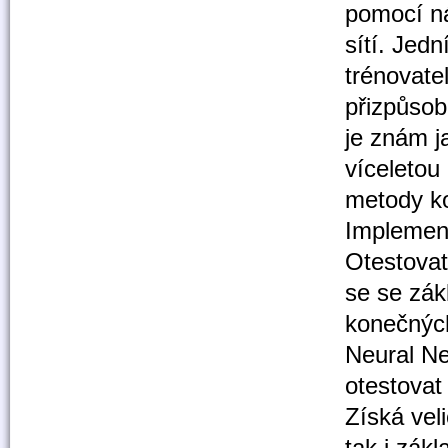
pomocí ná
sítí. Jed
trénovate
přizpůsobi
je znám j
víceletou
metody ko
Implemen
Otestovat
se se zák
konečných
Neural Ne
otestovat
Získá vel
tak i zákl