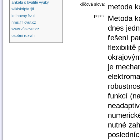
anketa o kvalitě výuky
klíčová slova:
metoda k
wikiskripta fjfi
popis:
knihovny čvut
Metoda ko
nms.fjfi.cvut.cz
dnes jedn
www.v3s.cvut.cz
řešení pa
osobní rozvrh
flexibilit
okrajovým
je mechan
elektroma
robustnos
funkcí (n
neadaptivn
numerické
nutné zah
posledníc