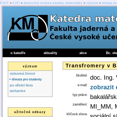
ČVUT
>
FJFI
>
domovská stránka katedry matematiky
>
výzkum
>
témata pr
o katedře
aktuality
akce
Bc. st
Transfromery v B
výzkum
výzkumná činnost
školitel:
doc. Ing.
> témata pro studenty
e-mail:
zobrazit 
pro střední školy
spolupráce
typ práce:
bakalářsk
zaměření:
MI_MM, 
užitečné odkazy
klíčová slova:
sociální 