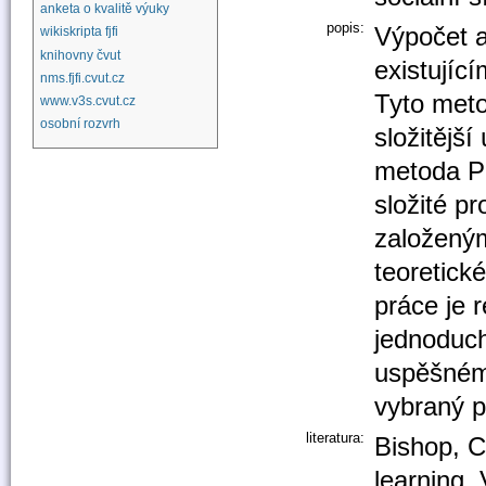
anketa o kvalitě výuky
popis:
Výpočet a
wikiskripta fjfi
knihovny čvut
existujíc
nms.fjfi.cvut.cz
Tyto meto
www.v3s.cvut.cz
osobní rozvrh
složitější
metoda Pr
složité 
založený
teoretick
práce je 
jednoduch
uspěšném 
vybraný p
literatura:
Bishop, C
learning. 