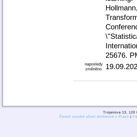
Hollmann,
Transform
Conferenc
\"Statisti
Internati
25676. P
naposledy
19.09.202
změněno:
Trojanova 13, 120 
České vysoké učení technické v Praze
|
Fa