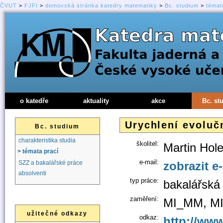
ČVUT
>
FJFI
>
domovská stránka katedry matematiky
>
Bc. studium
>
témat
o katedře
aktuality
akce
Bc. st
Urychlení evoluč
Bc. studium
charakteristika studia
školitel:
Martin Hol
> témata prací
e-mail:
zobrazit e
SZZ a bakalářské práce
absolventi
typ práce:
bakalářská
zaměření:
MI_MM, MI
užitečné odkazy
odkaz:
http://www