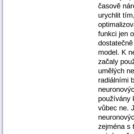
časově nár
urychlit tí
optimalizo
funkci jen 
dostatečně 
model. K n
začaly použí
umělých neu
radiálními
neuronových
používány 
vůbec ne. J
neuronových
zejména s t