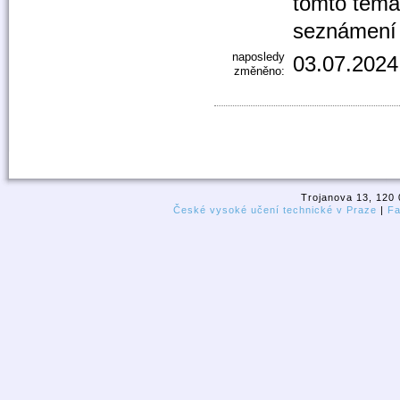
tomto témat
seznámení 
naposledy
03.07.2024
změněno:
Trojanova 13, 120 
České vysoké učení technické v Praze
|
Fa