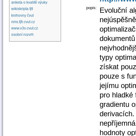
anketa o kvalitě výuky
popis:
Evoluční al
wikiskripta fjfi
knihovny čvut
nejúspěšně
nms.fjfi.cvut.cz
optimalizač
www.v3s.cvut.cz
osobní rozvrh
dokumentů 
nejvhodnějš
typy optima
získat pouz
pouze s fun
jejímu opti
pro hladké 
gradientu o
derivacích.
nepříjemná 
hodnoty op