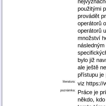
nejvýznačn
použitými p
provádět pr
operátorů o
operátorů 
množství he
následným 
specifickýc
bylo již na
ale ještě n
přístupu je
literatura:
viz https:/
poznámka:
Práce je p
někdo, kdo 